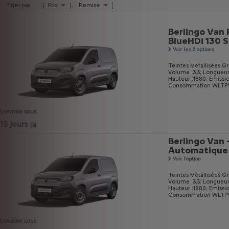
Trier par
Prix
Remise
Berlingo Van 
BlueHDi 130 
Voir les 2 options
Teintes Métallisées Gri
Volume :3,3;
Longueur
Hauteur :1880;
Emissi
Consommation WLTP* m
Livrable sous
15 jours
(3)
Berlingo Van 
Automatique
Voir l'option
Teintes Métallisées Gri
Volume :3,3;
Longueur
Hauteur :1880;
Emissi
Consommation WLTP* m
Livrable sous