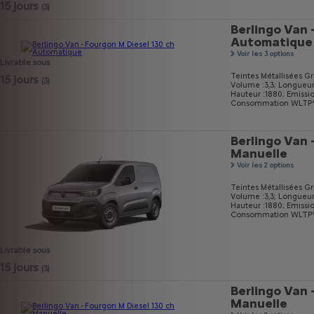
15 jours
(3)
Berlingo Van 
Automatique
Voir les 3 options
Livrable sous
Teintes Métallisées Gri
15 jours
(3)
Volume :3,3;
Longueur
Hauteur :1880;
Emissi
Consommation WLTP* m
Berlingo Van 
Manuelle
Voir les 2 options
Teintes Métallisées Gri
Volume :3,3;
Longueur
Hauteur :1880;
Emissi
Consommation WLTP* m
Livrable sous
15 jours
(3)
Berlingo Van 
Manuelle