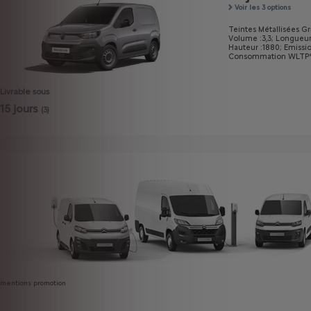
Voir les 3 options
Teintes Métallisées Gri
Volume :3,3;
Longueur
Hauteur :1880;
Emissi
Consommation WLTP* mi
Livrable sous
15 jours
(3)
mentions promotion