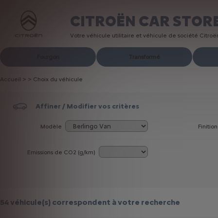
CITROËN CAR STOR
Votre véhicule utilitaire et véhicule de société Citro
Fourgon
Transformé
Accueil
>
>
Choix du véhicule
Affiner / Modifier vos critères
Modèle
Finition
Emissions de CO
2
(g/km)
54 véhicule(s)
correspondent à votre recherche