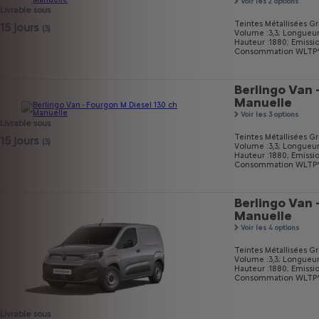
Voir les 2 options
Livrable sous
Teintes Métallisées Gri
15 jours
(3)
Volume :3,3;
Longueur
Hauteur :1880;
Emissi
Consommation WLTP* m
Berlingo Van 
Manuelle
Voir les 3 options
Livrable sous
Teintes Métallisées Gri
15 jours
(3)
Volume :3,3;
Longueur
Hauteur :1880;
Emissi
Consommation WLTP* m
Berlingo Van 
Manuelle
Voir les 4 options
Teintes Métallisées Gri
Volume :3,3;
Longueur
Hauteur :1880;
Emissi
Consommation WLTP* m
Livrable sous