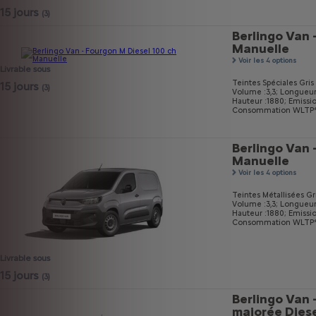
15 jours
(3)
Berlingo Van 
Manuelle
Voir les 4 options
Livrable sous
Teintes Spéciales Gri
15 jours
(3)
Volume :3,3;
Longueur
Hauteur :1880;
Emissi
Consommation WLTP* m
Berlingo Van 
Manuelle
Voir les 4 options
Teintes Métallisées Gri
Volume :3,3;
Longueur
Hauteur :1880;
Emissi
Consommation WLTP* m
Livrable sous
15 jours
(3)
Berlingo Van 
majorée Dies