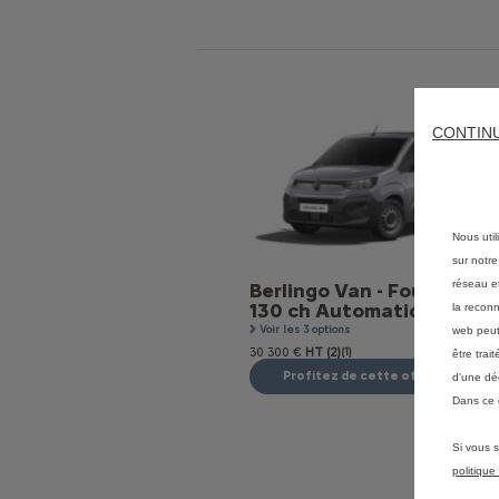
CONTIN
Nous util
sur notre
réseau et
Berlingo Van - Fourgon M 
130 ch Automatique
la reconn
Voir les 3 options
web peut 
30 300 €
HT (2)
(1)
être tra
Profitez de cette offre
d'une dé
Dans ce 
Si vous s
politiqu