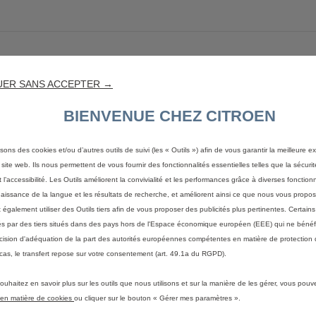
UER SANS ACCEPTER →
B
BIENVENUE CHEZ CITROEN
1
30
isons des cookies et/ou d’autres outils de suivi (les « Outils ») afin de vous garantir la meilleure 
 site web. Ils nous permettent de vous fournir des fonctionnalités essentielles telles que la sécurit
 l’accessibilité. Les Outils améliorent la convivialité et les performances grâce à diverses fonctionn
Diesel
Berlingo Van - Fourgon M Diesel
130 ch Automatique
aissance de la langue et les résultats de recherche, et améliorent ainsi ce que nous vous propos
Voir les 3 options
également utiliser des Outils tiers afin de vous proposer des publicités plus pertinentes. Certain
30 200 €
HT (2)
(1)
ités par des tiers situés dans des pays hors de l'Espace économique européen (EEE) qui ne bénéf
Profitez de cette offre
cision d'adéquation de la part des autorités européennes compétentes en matière de protection
cas, le transfert repose sur votre consentement (art. 49.1a du RGPD).
ouhaitez en savoir plus sur les outils que nous utilisons et sur la manière de les gérer, vous pouv
e en matière de cookies
ou cliquer sur le bouton « Gérer mes paramètres ».