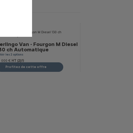
erlingo Van - Fourgon M Diesel
30 ch Automatique
Voir les 2 options
 000 €
HT (2)
(1)
Profitez de cette offre