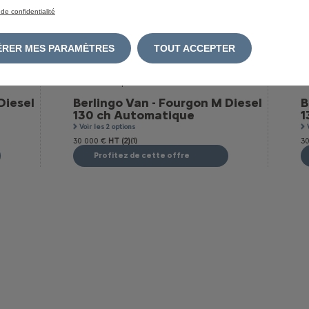
 de confidentialité
GÉRER MES PARAMÈTRES
TOUT ACCEPTER
Diesel
Berlingo Van - Fourgon M Diesel
B
130 ch Automatique
1
Voir les 2 options
30 000 €
HT (2)
(1)
30
Profitez de cette offre