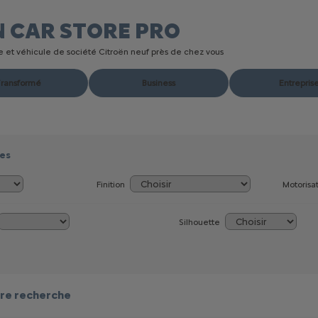
N CAR STORE
PRO
ire et véhicule de société Citroën neuf près de chez vous
ransformé
Business
Entrepris
res
Finition
Motorisa
Silhouette
re recherche