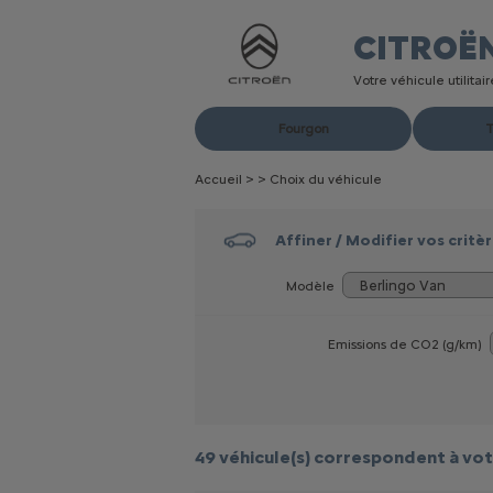
CITROË
Votre véhicule utilita
Fourgon
T
Accueil
>
>
Choix du véhicule
Affiner / Modifier vos critè
Modèle
Emissions de CO
2
(g/km)
49 véhicule(s)
correspondent à vot