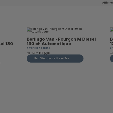
Afficher
Berlingo Van - Fourgon M Diesel
B
el 130
130 ch Automatique
1
Voir les 4 options
30 550 €
HT (2)
(1)
30
Profitez de cette offre