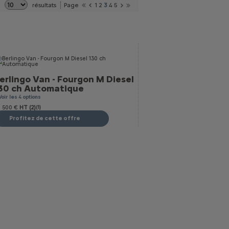
résultats
Page
1
2
3
4
5
erlingo Van - Fourgon M Diesel
30 ch Automatique
Voir les 4 options
 500 €
HT (2)
(1)
Profitez de cette offre