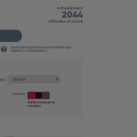
Actuellement
2044
véhicules en stock
e
vous n'avez pas trouvé le modèle qui
répond à vos besoins ?
tion
Couleur
Selectionner la
couleur