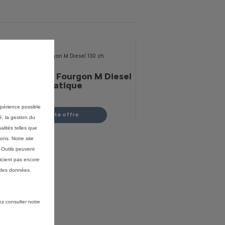
erlingo Van - Fourgon M Diesel
30 ch Automatique
Voir les 2 options
 100 €
HT (2)
(1)
expérience possible
Profitez de cette offre
é, la gestion du
alités telles que
ons. Notre site
s Outils peuvent
icient pas encore
 des données.
ez consulter notre