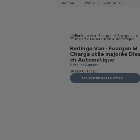
Trier par
Prix
Remise
Berlingo Van - Fourgon M
Charge utile majorée Dies
ch Automatique
Voir les 3 options
30 550 €
HT (2)
(1)
Profitez de cette offre