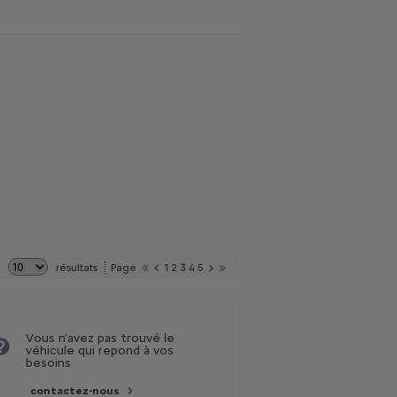
résultats
Page
1
2
3
4
5
Vous n'avez pas trouvé le
véhicule qui repond à vos
besoins
contactez-nous