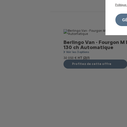
Politique
Berlingo Van - Fourgon M 
130 ch Automatique
Voir les 3 options
30 050 €
HT (2)
(1)
Profitez de cette offre