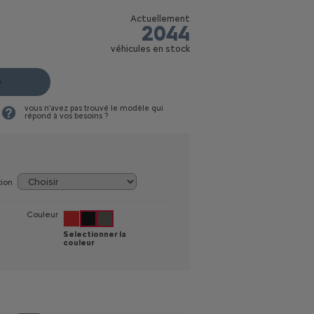
Actuellement
2044
véhicules en stock
e
vous n'avez pas trouvé le modèle qui
répond à vos besoins ?
tion
Couleur
Selectionner la
couleur