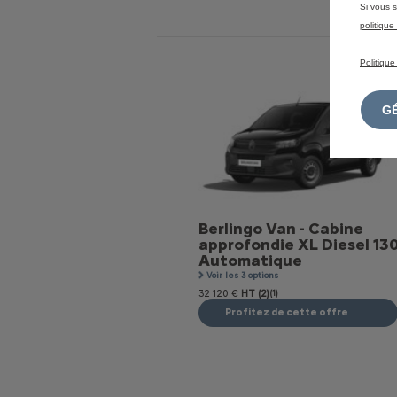
Si vous s
politiqu
Politique
Berlingo Van - Cabine
approfondie XL Diesel 13
Automatique
Voir les 3 options
32 120 €
HT (2)
(1)
Profitez de cette offre