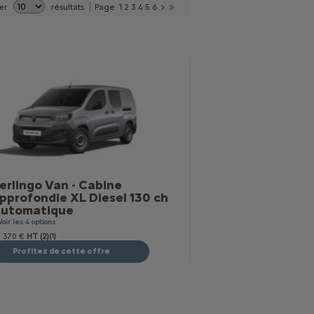
résultats
Page
1
2
3
4
5
6
er
erlingo Van - Cabine
pprofondie XL Diesel 130 ch
utomatique
Voir les 4 options
 370 €
HT (2)
(1)
Profitez de cette offre