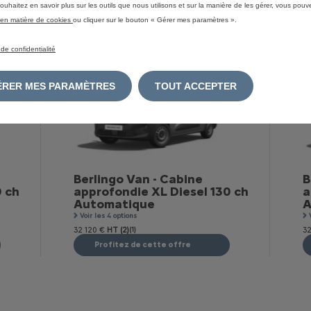
ouhaitez en savoir plus sur les outils que nous utilisons et sur la manière de les gérer, vous pouv
e en matière de cookies
ou cliquer sur le bouton « Gérer mes paramètres ».
 de confidentialité
GÉRER MES PARAMÈTRES
TOUT ACCEPTER
Berlingo Van - Cabine
B
0 ch
approfondie XL Diesel 130 ch
a
Automatique
A
Voir les 4 options
32 120 €
HT (2)
(1)
32
Profitez de cette offre