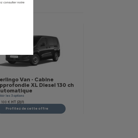
ez consulter notre
erlingo Van - Cabine
pprofondie XL Diesel 130 ch
utomatique
Voir les 3 options
 100 €
HT (2)
(1)
Profitez de cette offre