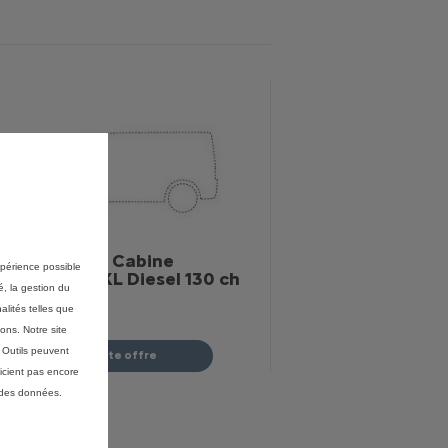
erlingo Van - Cabine
expérience possible
pprofondie XL Diesel 130 ch
é, la gestion du
utomatique
alités telles que
Voir les 3 options
ons. Notre site
 150 €
HT (2)
(1)
s Outils peuvent
Profitez de cette offre
icient pas encore
 des données.