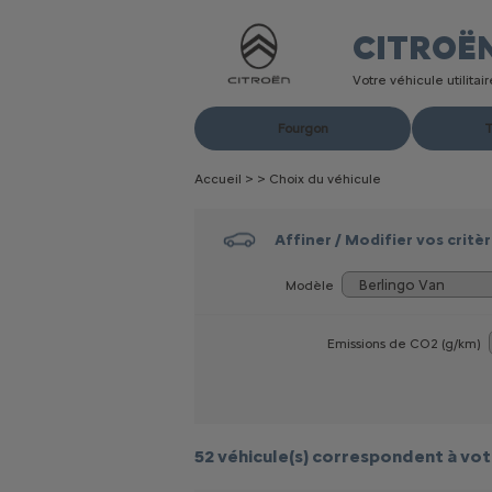
CITROË
Votre véhicule utilita
Fourgon
T
Accueil
>
>
Choix du véhicule
Affiner / Modifier vos critè
Modèle
Emissions de CO
2
(g/km)
52 véhicule(s)
correspondent à vot