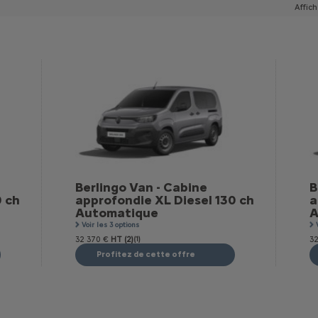
Affich
Berlingo Van - Cabine
B
0 ch
approfondie XL Diesel 130 ch
a
Automatique
A
Voir les 3 options
32 370 €
HT (2)
(1)
32
Profitez de cette offre