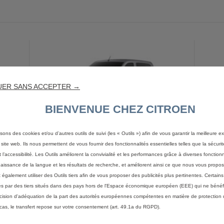
UER SANS ACCEPTER →
BIENVENUE CHEZ CITROEN
Berlingo Van - Cabine
B
isons des cookies et/ou d’autres outils de suivi (les « Outils ») afin de vous garantir la meilleure 
0 ch
approfondie XL Diesel 130 ch
a
 site web. Ils nous permettent de vous fournir des fonctionnalités essentielles telles que la sécurit
Automatique
A
 l’accessibilité. Les Outils améliorent la convivialité et les performances grâce à diverses fonctionn
Voir les 5 options
aissance de la langue et les résultats de recherche, et améliorent ainsi ce que nous vous propos
32 220 €
HT (2)
(1)
32
également utiliser des Outils tiers afin de vous proposer des publicités plus pertinentes. Certain
Profitez de cette offre
ités par des tiers situés dans des pays hors de l'Espace économique européen (EEE) qui ne bénéf
cision d'adéquation de la part des autorités européennes compétentes en matière de protection
cas, le transfert repose sur votre consentement (art. 49.1a du RGPD).