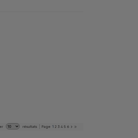
résultats
Page
1
2
3
4
5
6
er