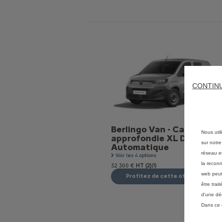
CONTIN
Berlingo Van - Cabine
Nous util
approfondie XL Diesel 13
sur notre
Automatique
réseau et
Voir les 4 options
la reconn
32 300 €
HT (2)
(1)
web peut 
Profitez de cette offre
être tra
d'une dé
Dans ce 