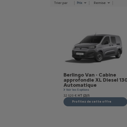
Trier par
Prix
Remise
Berlingo Van - Cabine
approfondie XL Diesel 13
Automatique
Voir les 5 options
32 520 €
HT (2)
(1)
Profitez de cette offre