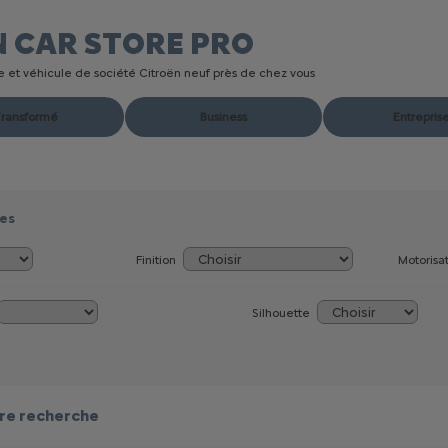
N CAR STORE
PRO
ire et véhicule de société Citroën neuf près de chez vous
ransformé
Business
Entrepris
res
Finition
Motorisa
Silhouette
re recherche