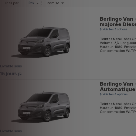
Trier par
Prix
Remise
Berlingo Van 
majorée Dies
Voir les 3 options
Teintes Métallisées Gri
Volume :3,3;
Longueur
Hauteur :1880;
Emissi
Consommation WLTP* mi
Livrable sous
15 jours
(3)
Berlingo Van 
Automatique
Voir les 4 options
Teintes Métallisées Gri
Hauteur :1880;
Emissi
Consommation WLTP* m
Livrable sous