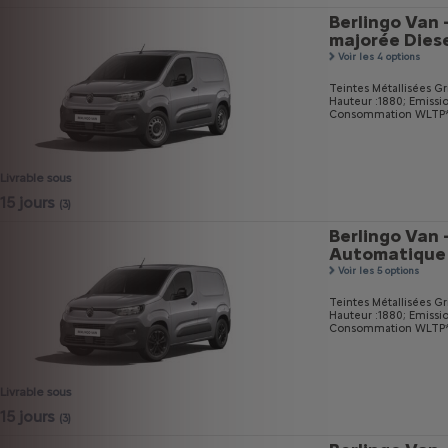
Berlingo Van 
majorée Dies
Voir les 4 options
Teintes Métallisées Gri
Hauteur :1880;
Emissi
Consommation WLTP* m
Livrable sous
15 jours
(3)
Berlingo Van 
Automatique
Voir les 5 options
Teintes Métallisées Gri
Hauteur :1880;
Emissi
Consommation WLTP* m
Livrable sous
15 jours
(3)