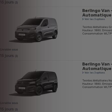
15 jours
(3)
Berlingo Van 
Automatique
Voir les 3 options
Teintes Métallisées Gri
Hauteur :1880;
Emissi
Consommation WLTP* m
Livrable sous
15 jours
(3)
Berlingo Van 
Automatique
Voir les 3 options
Teintes Métallisées No
Hauteur :1880;
Emissi
Consommation WLTP* m
Livrable sous
15 jours
(3)