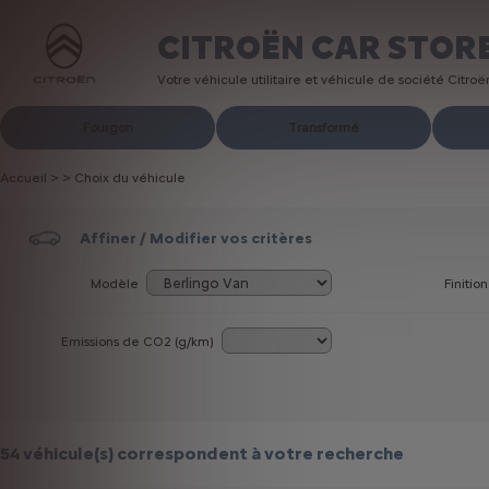
CITROËN CAR STOR
Votre véhicule utilitaire et véhicule de société Citro
Fourgon
Transformé
Accueil
>
>
Choix du véhicule
Affiner / Modifier vos critères
Modèle
Finition
Emissions de CO
2
(g/km)
54 véhicule(s)
correspondent à votre recherche