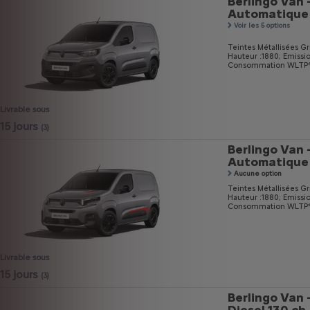
Berlingo Van 
Automatique
Voir les 5 options
Teintes Métallisées Gri
Hauteur :1880;
Emissi
Consommation WLTP* m
Livrable sous
15 jours
(3)
Berlingo Van 
Automatique
Aucune option
Teintes Métallisées Gri
Hauteur :1880;
Emissi
Consommation WLTP* m
Livrable sous
15 jours
(3)
Berlingo Van 