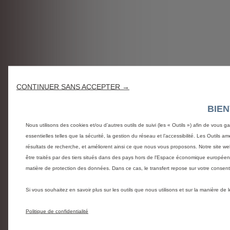
CONTINUER SANS ACCEPTER →
BIE
Nous utilisons des cookies et/ou d’autres outils de suivi (les « Outils ») afin de vous g
essentielles telles que la sécurité, la gestion du réseau et l’accessibilité. Les Outils 
résultats de recherche, et améliorent ainsi ce que nous vous proposons. Notre site web
être traités par des tiers situés dans des pays hors de l'Espace économique europée
matière de protection des données. Dans ce cas, le transfert repose sur votre conse
Si vous souhaitez en savoir plus sur les outils que nous utilisons et sur la manière de
Politique de confidentialité