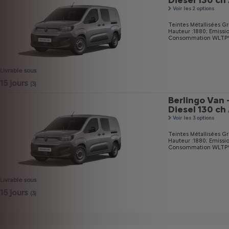
Diesel 130 c
Voir les 2 options
Teintes Métallisées Gri
Hauteur :1880;
Emissi
Consommation WLTP* m
Livrable sous
15 jours
(3)
Berlingo Van 
Diesel 130 c
Voir les 3 options
Teintes Métallisées Gri
Hauteur :1880;
Emissi
Consommation WLTP* m
Livrable sous
15 jours
(3)