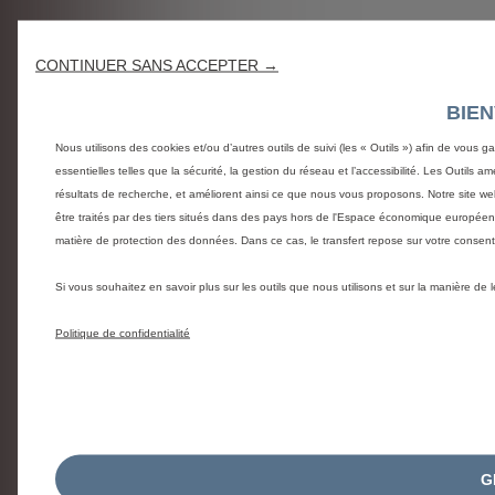
CONTINUER SANS ACCEPTER →
BIE
Nous utilisons des cookies et/ou d’autres outils de suivi (les « Outils ») afin de vous g
essentielles telles que la sécurité, la gestion du réseau et l’accessibilité. Les Outils 
résultats de recherche, et améliorent ainsi ce que nous vous proposons. Notre site web
être traités par des tiers situés dans des pays hors de l'Espace économique europée
matière de protection des données. Dans ce cas, le transfert repose sur votre conse
Si vous souhaitez en savoir plus sur les outils que nous utilisons et sur la manière de
Politique de confidentialité