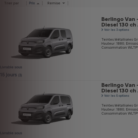
Trier par
Prix
Remise
Berlingo Van 
Diesel 130 c
Voir les 3 options
Teintes Métallisées Gri
Hauteur :1880;
Emissi
Consommation WLTP* mi
Livrable sous
15 jours
(3)
Berlingo Van 
Diesel 130 c
Voir les 5 options
Teintes Métallisées Gri
Hauteur :1880;
Emissi
Consommation WLTP* m
Livrable sous