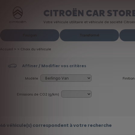
CITROËN CAR STOR
Votre véhicule utilitaire et véhicule de société Citro
Fourgon
Transformé
Accueil
>
>
Choix du véhicule
Affiner / Modifier vos critères
Modèle
Finition
Emissions de CO
2
(g/km)
46 véhicule(s)
correspondent à votre recherche