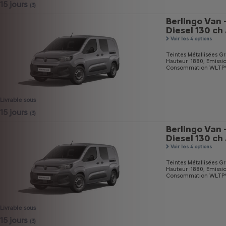
15 jours
(3)
Berlingo Van 
Diesel 130 c
Voir les 4 options
Teintes Métallisées Gri
Hauteur :1880;
Emissi
Consommation WLTP* m
Livrable sous
15 jours
(3)
Berlingo Van 
Diesel 130 c
Voir les 4 options
Teintes Métallisées Gri
Hauteur :1880;
Emissi
Consommation WLTP* mi
Livrable sous
15 jours
(3)