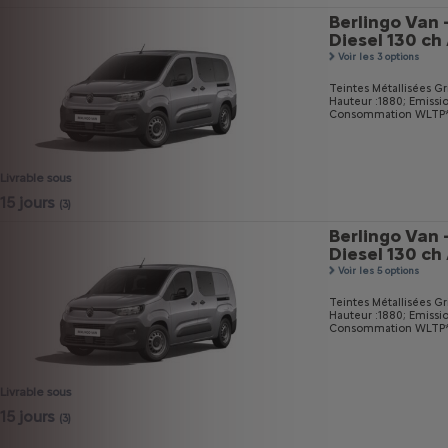
Berlingo Van 
Diesel 130 c
Voir les 3 options
Teintes Métallisées Gri
Hauteur :1880;
Emissi
Consommation WLTP* m
Livrable sous
15 jours
(3)
Berlingo Van 
Diesel 130 c
Voir les 5 options
Teintes Métallisées Gri
Hauteur :1880;
Emissi
Consommation WLTP* m
Livrable sous
15 jours
(3)