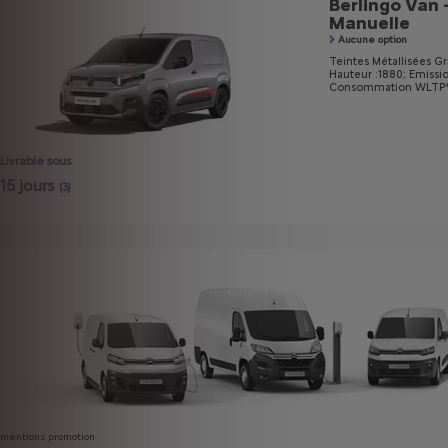
Berlingo Van 
Manuelle
Aucune option
Teintes Métallisées Gri
Hauteur :1880;
Emissi
Consommation WLTP* m
Livrable sous
15 jours
(3)
mentions promotion