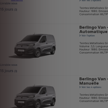
Voir les 3 options
Livrable sous
Teintes Métallisées Gri
15 jours
(3)
Hauteur :1880;
Emissi
Consommation WLTP* m
Berlingo Van 
Automatique
Voir l'option
Teintes Métallisées Gri
Volume :3,3;
Longueur
Hauteur :1880;
Emissi
Consommation WLTP* m
Livrable sous
15 jours
(3)
Berlingo Van 
Manuelle
Voir les 4 options
Teintes Métallisées Gri
Hauteur :1880;
Emissi
Consommation WLTP* m