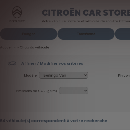
CITROËN CAR STOR
Votre véhicule utilitaire et véhicule de société Citro
Fourgon
Transformé
Accueil
>
>
Choix du véhicule
Affiner / Modifier vos critères
Modèle
Finition
Emissions de CO
2
(g/km)
54 véhicule(s)
correspondent à votre recherche