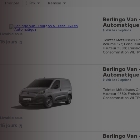
Trier par
Prix
Remise
Berlingo Van 
Automatique
Voir les 3 options
Livrable sous
Teintes Métallisées Gri
15 jours
(3)
Volume :3,3;
Longueur
Hauteur :1880;
Emissi
Consommation WLTP* m
Berlingo Van 
Automatique
Voir les 2 options
Teintes Métallisées Gri
Hauteur :1880;
Emissi
Consommation WLTP* m
Livrable sous
15 jours
(3)
Berlingo Van 