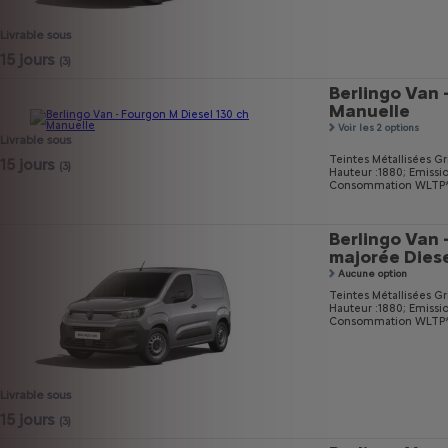
Livrable sous
15 jours
(3)
Berlingo Van 
Manuelle
Voir les 2 options
Livrable sous
Teintes Métallisées Gri
15 jours
(3)
Hauteur :1880;
Emissi
Consommation WLTP* m
Berlingo Van 
majorée Dies
Aucune option
Teintes Métallisées Gri
Hauteur :1880;
Emissi
Consommation WLTP* m
Livrable sous
15 jours
(3)