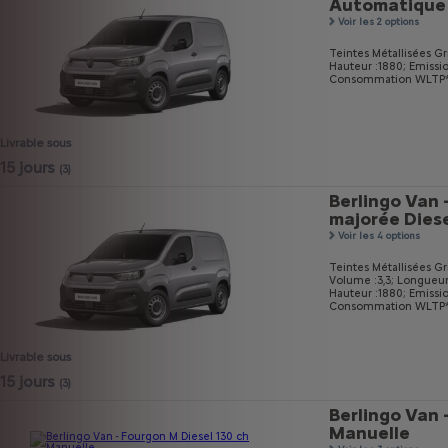
Automatique
Voir les 2 options
Teintes Métallisées Gri
Hauteur :1880;
Emissi
Consommation WLTP* m
Livrable sous
15 jours
(3)
Berlingo Van 
majorée Diese
Voir les 4 options
Teintes Métallisées Gri
Volume :3,3;
Longueur
Hauteur :1880;
Emissi
Consommation WLTP* mi
Livrable sous
15 jours
(3)
Berlingo Van 
Manuelle