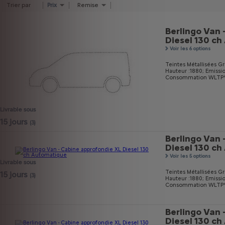
Trier par
Prix
Remise
Berlingo Van 
Diesel 130 c
Voir les 6 options
Teintes Métallisées Gri
Hauteur :1880;
Emissi
Consommation WLTP* m
Livrable sous
15 jours
(3)
Berlingo Van 
Diesel 130 c
Voir les 5 options
Livrable sous
Teintes Métallisées Gri
15 jours
(3)
Hauteur :1880;
Emissi
Consommation WLTP* m
Berlingo Van 
Diesel 130 c