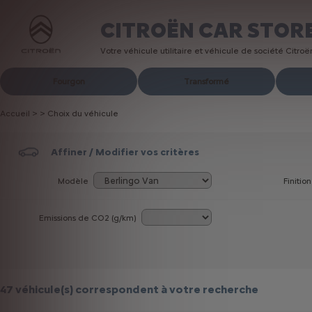
CITROËN CAR STOR
Votre véhicule utilitaire et véhicule de société Citro
Fourgon
Transformé
Accueil
>
>
Choix du véhicule
Affiner / Modifier vos critères
Modèle
Finition
Emissions de CO
2
(g/km)
47 véhicule(s)
correspondent à votre recherche