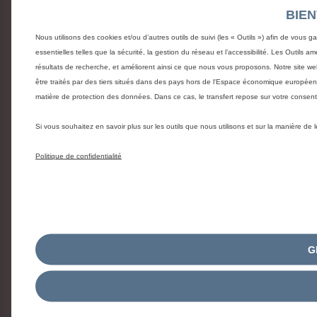
BIE
Nous utilisons des cookies et/ou d’autres outils de suivi (les « Outils ») afin de vous g
essentielles telles que la sécurité, la gestion du réseau et l’accessibilité. Les Outils 
résultats de recherche, et améliorent ainsi ce que nous vous proposons. Notre site web
être traités par des tiers situés dans des pays hors de l'Espace économique europée
matière de protection des données. Dans ce cas, le transfert repose sur votre conse
Si vous souhaitez en savoir plus sur les outils que nous utilisons et sur la manière de
Politique de confidentialité