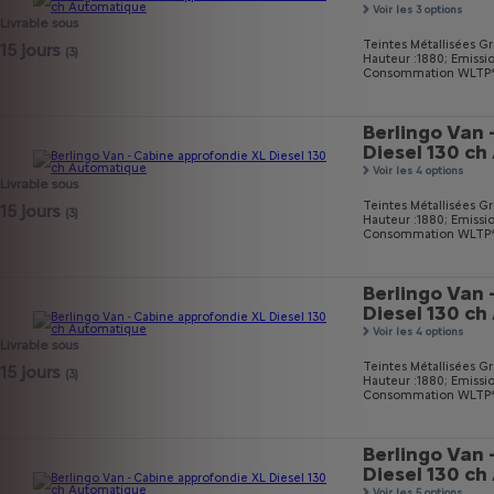
Voir les 3 options
Livrable sous
Teintes Métallisées Gri
15 jours
(3)
Hauteur :1880;
Emissi
Consommation WLTP* m
Berlingo Van 
Diesel 130 c
Voir les 4 options
Livrable sous
Teintes Métallisées Gri
15 jours
(3)
Hauteur :1880;
Emissi
Consommation WLTP* mi
Berlingo Van 
Diesel 130 c
Voir les 4 options
Livrable sous
Teintes Métallisées Gri
15 jours
(3)
Hauteur :1880;
Emissi
Consommation WLTP* m
Berlingo Van 
Diesel 130 c
Voir les 5 options