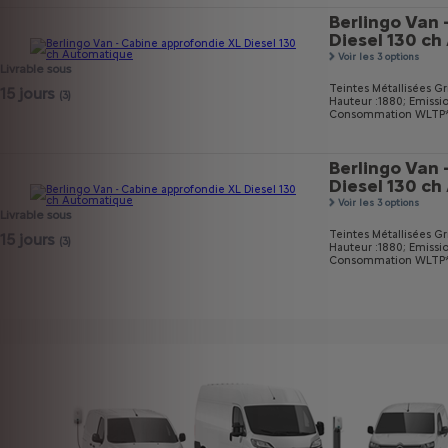
Berlingo Van 
Diesel 130 c
Voir les 3 options
Livrable sous
Teintes Métallisées Gri
15 jours
(3)
Hauteur :1880;
Emissi
Consommation WLTP* m
Berlingo Van 
Diesel 130 c
Voir les 3 options
Livrable sous
Teintes Métallisées Gri
15 jours
(3)
Hauteur :1880;
Emissi
Consommation WLTP* m