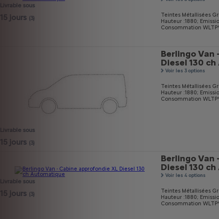
Livrable sous
Teintes Métallisées Gri
15 jours
(3)
Hauteur :1880;
Emissi
Consommation WLTP* m
Berlingo Van 
Diesel 130 c
Voir les 3 options
Teintes Métallisées Gri
Hauteur :1880;
Emissi
Consommation WLTP* mi
Livrable sous
15 jours
(3)
Berlingo Van 
Diesel 130 c
Voir les 4 options
Livrable sous
Teintes Métallisées Gri
15 jours
(3)
Hauteur :1880;
Emissi
Consommation WLTP* m