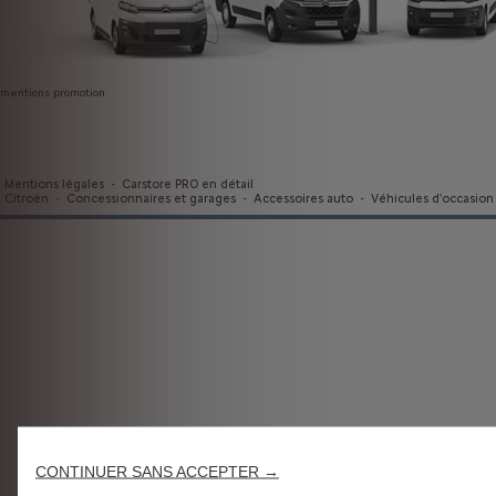
mentions promotion
Mentions légales
-
Carstore PRO en détail
Citroën
-
Concessionnaires et garages
-
Accessoires auto
-
Véhicules d'occasion
CONTINUER SANS ACCEPTER →