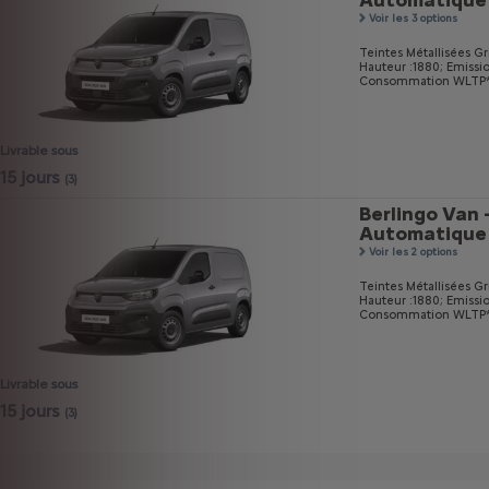
Automatique
Voir les 3 options
Teintes Métallisées Gri
Hauteur :1880;
Emissi
Consommation WLTP* m
Livrable sous
15 jours
(3)
Berlingo Van 
Automatique
Voir les 2 options
Teintes Métallisées Gri
Hauteur :1880;
Emissi
Consommation WLTP* m
Livrable sous
15 jours
(3)