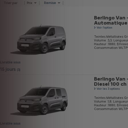
Trier par
Prix
Remise
Berlingo Van 
Automatique
Voir l'option
Teintes Métallisées Gri
Volume :3,3;
Longueur
Hauteur :1880;
Emissi
Consommation WLTP* m
Livrable sous
15 jours
(3)
Berlingo Van 
Diesel 100 ch
Voir les 3 options
Teintes Métallisées Gri
Volume :1,8;
Longueur
Hauteur :1880;
Emissi
Consommation WLTP* m
Livrable sous