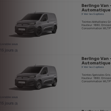
Berlingo Van 
Automatique
Voir les 5 options
Teintes Métallisées Gri
Hauteur :1880;
Emissi
Consommation WLTP* m
Livrable sous
15 jours
(3)
Berlingo Van 
Automatique
Voir les 2 options
Teintes Spéciales Gri
Hauteur :1880;
Emissi
Consommation WLTP* m
Livrable sous
15 jours
(3)