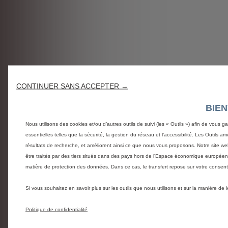
CONTINUER SANS ACCEPTER →
BIE
Nous utilisons des cookies et/ou d’autres outils de suivi (les « Outils ») afin de vous g
essentielles telles que la sécurité, la gestion du réseau et l’accessibilité. Les Outils 
résultats de recherche, et améliorent ainsi ce que nous vous proposons. Notre site web
être traités par des tiers situés dans des pays hors de l'Espace économique europée
matière de protection des données. Dans ce cas, le transfert repose sur votre conse
Si vous souhaitez en savoir plus sur les outils que nous utilisons et sur la manière de
Politique de confidentialité