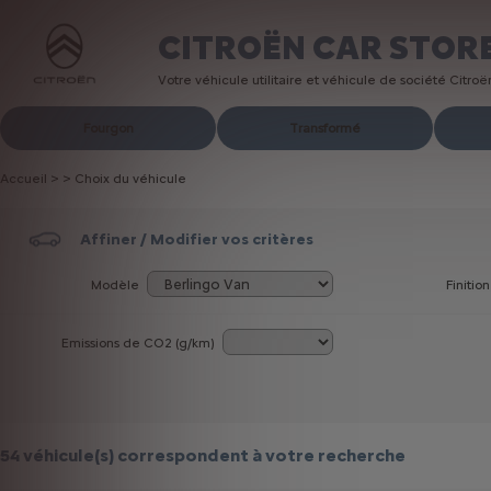
CITROËN CAR STOR
Votre véhicule utilitaire et véhicule de société Citro
Fourgon
Transformé
Accueil
>
>
Choix du véhicule
Affiner / Modifier vos critères
Modèle
Finition
Emissions de CO
2
(g/km)
54 véhicule(s)
correspondent à votre recherche