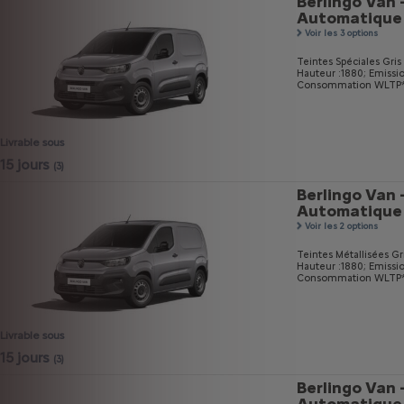
Berlingo Van 
Automatique
Voir les 3 options
Teintes Spéciales Gri
Hauteur :1880;
Emissi
Consommation WLTP* m
Livrable sous
15 jours
(3)
Berlingo Van 
Automatique
Voir les 2 options
Teintes Métallisées Gri
Hauteur :1880;
Emissi
Consommation WLTP* m
Livrable sous
15 jours
(3)
Berlingo Van 