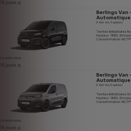
15 jours
(3)
Berlingo Van 
Automatique
Voir les 3 options
Teintes Métallisées No
Hauteur :1880;
Emissi
Consommation WLTP* m
Livrable sous
15 jours
(3)
Berlingo Van 
Automatique
Voir les 5 options
Teintes Métallisées Gri
Hauteur :1880;
Emissi
Consommation WLTP* m
Livrable sous
15 jours
(3)