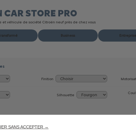
N CAR STORE
PRO
ire et véhicule de société Citroën neuf près de chez vous
ransformé
Business
Entrepris
res
Finition
Motorisa
Coul
Silhouette
e recherche
UER SANS ACCEPTER →