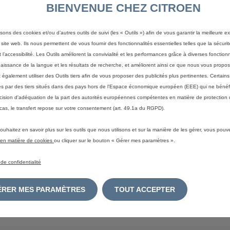
BIENVENUE CHEZ CITROEN
Berlingo Van - Fourgon M Charge utile
isons des cookies et/ou d’autres outils de suivi (les « Outils ») afin de vous garantir la meilleure 
majorée Diesel 100 ch Manuelle
 site web. Ils nous permettent de vous fournir des fonctionnalités essentielles telles que la sécurit
Voir les 2 options
 l’accessibilité. Les Outils améliorent la convivialité et les performances grâce à diverses fonctionn
aissance de la langue et les résultats de recherche, et améliorent ainsi ce que nous vous propos
Teintes Spéciales Rouge Ardent;
Charge utile :982
Volume :3,3;
Longueur :4403
également utiliser des Outils tiers afin de vous proposer des publicités plus pertinentes. Certain
Hauteur :1880;
Emissions de CO
2
WLTP (mixte)*: 143 g/km
Consommation WLTP* mixte - l/100km : 5,5
ités par des tiers situés dans des pays hors de l'Espace économique européen (EEE) qui ne bénéf
cision d'adéquation de la part des autorités européennes compétentes en matière de protection
cas, le transfert repose sur votre consentement (art. 49.1a du RGPD).
Berlingo Van - Fourgon M Diesel 100 ch
Manuelle
ouhaitez en savoir plus sur les outils que nous utilisons et sur la manière de les gérer, vous pouv
Voir les 4 options
e en matière de cookies
ou cliquer sur le bouton « Gérer mes paramètres ».
Teintes Spéciales Rouge Aden;
Hauteur :1880;
Emissions de CO
2
WLTP (mixte)*: 140 g/km
Consommation WLTP* mixte - l/100km : 5,4
 de confidentialité
GÉRER MES PARAMÈTRES
TOUT ACCEPTER