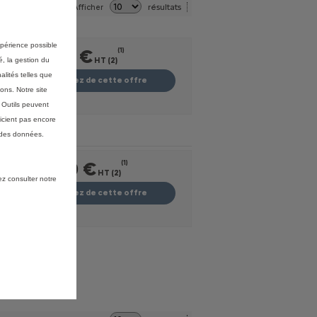
résultats
Afficher
expérience possible
27 410 €
(1)
é, la gestion du
HT (2)
alités telles que
Profitez de cette offre
ons. Notre site
s Outils peuvent
icient pas encore
 des données.
28 250 €
(1)
HT (2)
ez consulter notre
Profitez de cette offre