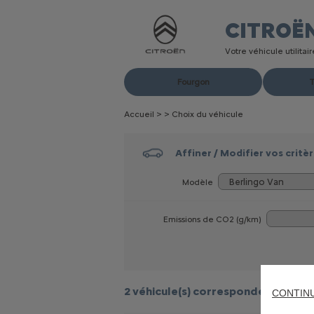
CITROË
Votre véhicule utilita
Fourgon
T
Accueil
>
>
Choix du véhicule
Affiner / Modifier vos critè
Modèle
Emissions de CO
2
(g/km)
2 véhicule(s)
correspondent à votr
CONTIN