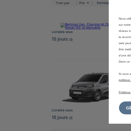
Trier par
Prix
Remise
Nous util
sur notre
réseau et
Livrable sous
la reconn
15 jours
(3)
web peut 
être tra
d'une dé
Dans ce 
Si vous s
politiqu
Politique
Livrable sous
15 jours
(3)