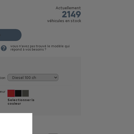
Actuellement
2149
véhicules en stock
e
vous n'avez pas trouvé le modèle qui
répond à vos besoins ?
tion
eur
Selectionner la
couleur