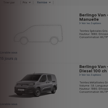
Trier par
Prix
Remise
Berlingo Van 
Manuelle
Voir les 3 options
Teintes Spéciales Gri
Hauteur :1880;
Emissi
Consommation WLTP* m
Livrable sous
15 jours
(3)
Berlingo Van 
Diesel 100 ch
Voir les 3 options
Teintes Métallisées Gri
Volume :1,8;
Longueur
Hauteur :1880;
Emissi
Consommation WLTP* m
Livrable sous