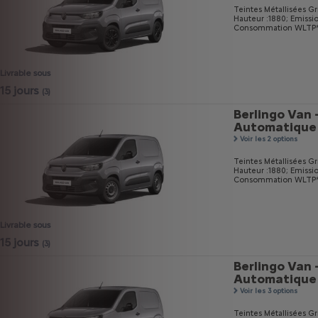
Teintes Métallisées Gri
Hauteur :1880;
Emissi
Consommation WLTP* m
Livrable sous
15 jours
(3)
Berlingo Van 
Automatique
Voir les 2 options
Teintes Métallisées Gri
Hauteur :1880;
Emissi
Consommation WLTP* m
Livrable sous
15 jours
(3)
Berlingo Van 
Automatique
Voir les 3 options
Teintes Métallisées Gri