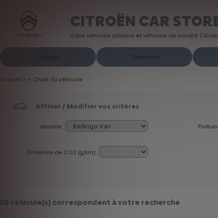
CITROËN CAR STOR
Votre véhicule utilitaire et véhicule de société Citro
Fourgon
Transformé
Accueil
>
>
Choix du véhicule
Affiner / Modifier vos critères
Modèle
Finition
Emissions de CO
2
(g/km)
55 véhicule(s)
correspondent à votre recherche