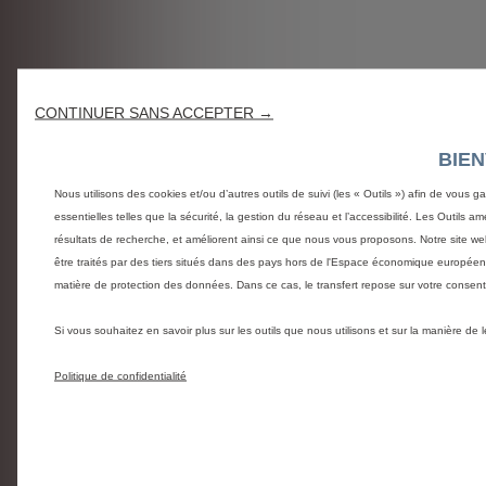
CONTINUER SANS ACCEPTER →
BIE
Nous utilisons des cookies et/ou d’autres outils de suivi (les « Outils ») afin de vous g
essentielles telles que la sécurité, la gestion du réseau et l’accessibilité. Les Outils 
résultats de recherche, et améliorent ainsi ce que nous vous proposons. Notre site web
être traités par des tiers situés dans des pays hors de l'Espace économique europée
matière de protection des données. Dans ce cas, le transfert repose sur votre conse
Si vous souhaitez en savoir plus sur les outils que nous utilisons et sur la manière de
Politique de confidentialité