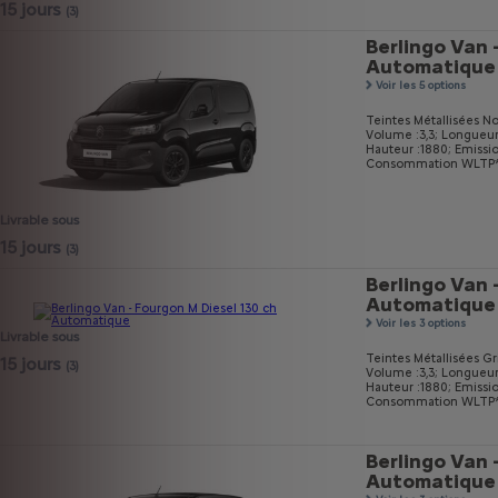
15 jours
(3)
Berlingo Van 
Automatique
Voir les 5 options
Teintes Métallisées No
Volume :3,3;
Longueur
Hauteur :1880;
Emissi
Consommation WLTP* m
Livrable sous
15 jours
(3)
Berlingo Van 
Automatique
Voir les 3 options
Livrable sous
Teintes Métallisées Gri
15 jours
(3)
Volume :3,3;
Longueur
Hauteur :1880;
Emissi
Consommation WLTP* m
Berlingo Van 
Automatique