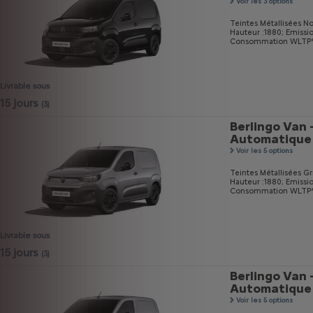
Voir les 3 options
Teintes Métallisées No
Hauteur :1880;
Emissi
Consommation WLTP* m
Livrable sous
15 jours
(3)
Berlingo Van 
Automatique
Voir les 5 options
Teintes Métallisées Gri
Hauteur :1880;
Emissi
Consommation WLTP* m
Livrable sous
15 jours
(3)
Berlingo Van 
Automatique
Voir les 5 options