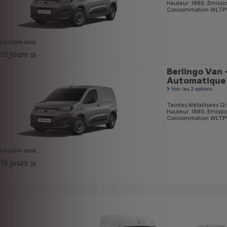
Hauteur :1880;
Emissi
Consommation WLTP* m
Livrable sous
15 jours
(3)
Berlingo Van 
Automatique
Voir les 2 options
Teintes Métallisées Gri
Hauteur :1880;
Emissi
Consommation WLTP* m
Livrable sous
15 jours
(3)