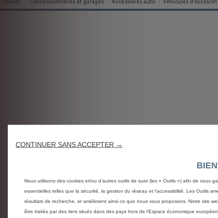
Citroën
-
Concessionnaires et garages
-
Accessoires auto
-
Véhicules d'occasion
CONTINUER SANS ACCEPTER →
BIE
Nous utilisons des cookies et/ou d’autres outils de suivi (les « Outils ») afin de vous g
essentielles telles que la sécurité, la gestion du réseau et l’accessibilité. Les Outils 
résultats de recherche, et améliorent ainsi ce que nous vous proposons. Notre site web
être traités par des tiers situés dans des pays hors de l'Espace économique europée