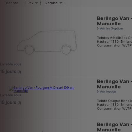
Trier par
Prix
Remise
Berlingo Van 
Manuelle
Voir les 3 options
Teintes Métallisées Gri
Hauteur :1880;
Emissi
Consommation WLTP* m
Livrable sous
15 jours
(3)
Berlingo Van 
Manuelle
Voir l'option
Livrable sous
Teinte Opaque Blanc I
15 jours
(3)
Hauteur :1880;
Emissi
Consommation WLTP* m
Berlingo Van 
Manuelle