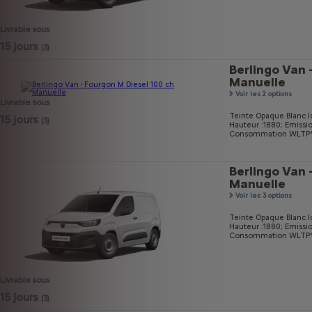
Livrable sous
15 jours
(3)
Berlingo Van 
Manuelle
Voir les 2 options
Livrable sous
Teinte Opaque Blanc I
15 jours
(3)
Hauteur :1880;
Emissi
Consommation WLTP* m
Berlingo Van 
Manuelle
Voir les 3 options
Teinte Opaque Blanc I
Hauteur :1880;
Emissi
Consommation WLTP* m
Livrable sous
15 jours
(3)