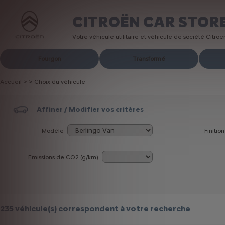
CITROËN CAR STOR
Votre véhicule utilitaire et véhicule de société Citro
Fourgon
Transformé
Accueil
>
>
Choix du véhicule
Affiner / Modifier vos critères
Modèle
Finition
Emissions de CO
2
(g/km)
235 véhicule(s)
correspondent à votre recherche