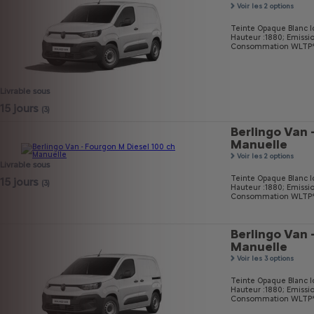
Voir les 2 options
Teinte Opaque Blanc I
Hauteur :1880;
Emissi
Consommation WLTP* m
Livrable sous
15 jours
(3)
Berlingo Van 
Manuelle
Voir les 2 options
Livrable sous
Teinte Opaque Blanc I
15 jours
(3)
Hauteur :1880;
Emissi
Consommation WLTP* m
Berlingo Van 
Manuelle
Voir les 3 options
Teinte Opaque Blanc I
Hauteur :1880;
Emissi
Consommation WLTP* m