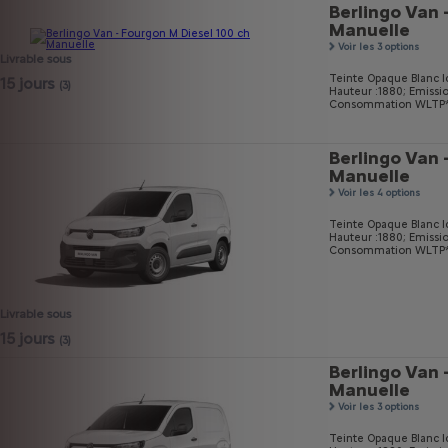
Berlingo Van 
Manuelle
Voir les 3 options
Livrable sous
Teinte Opaque Blanc I
15 jours
(3)
Hauteur :1880;
Emissi
Consommation WLTP* m
Berlingo Van 
Manuelle
Voir les 4 options
Teinte Opaque Blanc I
Hauteur :1880;
Emissi
Consommation WLTP* m
Livrable sous
15 jours
(3)
Berlingo Van 
Manuelle
Voir les 3 options
Teinte Opaque Blanc I