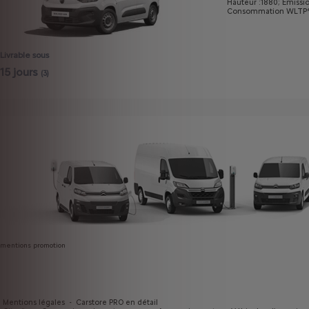
Hauteur :1880;
Emissi
Consommation WLTP* m
Livrable sous
15 jours
(3)
mentions promotion
Mentions légales
-
Carstore PRO en détail