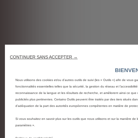
CONTINUER SANS ACCEPTER →
BIENVE
Nous utilisons des cookies et/ou d’autres outils de suivi (les « Outils ») afin de vous g
fonctionnalités essentielles telles que la sécurité, la gestion du réseau et l’accessibili
reconnaissance de la langue et les résultats de recherche, et améliorent ainsi ce que
publicités plus pertinentes. Certains Outils peuvent être traités par des tiers situé
d'adéquation de la part des autorités européennes compétentes en matière de protect
Si vous souhaitez en savoir plus sur les outils que nous utilisons et sur la manière de
paramètres ».