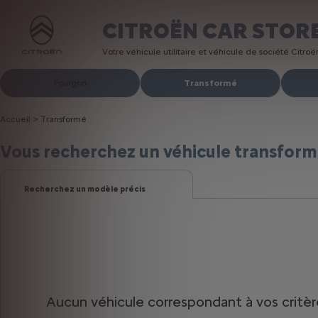
CITROËN CAR STOR
Votre véhicule utilitaire et véhicule de société Citro
Fourgon
Transformé
Accueil
>
Transformé
Vous recherchez
un véhicule transfor
Recherchez un modèle précis
Aucun véhicule correspondant à vos critère