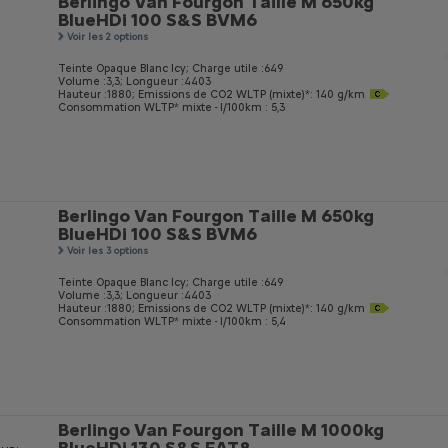
Berlingo Van Fourgon Taille M 650kg
BlueHDi 100 S&S BVM6
Voir les 2 options
Teinte Opaque Blanc Icy;
Charge utile :649
Volume :3,3;
Longueur :4403
Hauteur :1880;
Emissions de CO
2
WLTP (mixte)*: 140 g/km
Consommation WLTP* mixte - l/100km : 5,3
Berlingo Van Fourgon Taille M 650kg
BlueHDi 100 S&S BVM6
Voir les 3 options
Teinte Opaque Blanc Icy;
Charge utile :649
Volume :3,3;
Longueur :4403
Hauteur :1880;
Emissions de CO
2
WLTP (mixte)*: 140 g/km
Consommation WLTP* mixte - l/100km : 5,4
Berlingo Van Fourgon Taille M 1000kg