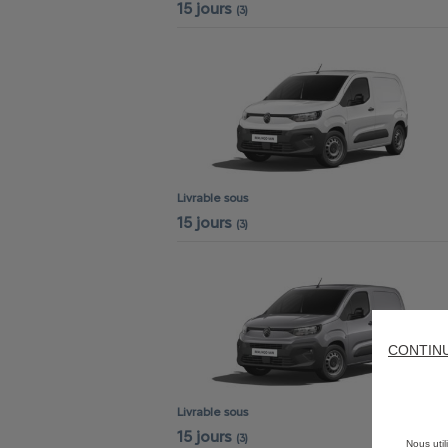
15 jours
(3)
Livrable sous
15 jours
(3)
CONTIN
Livrable sous
15 jours
(3)
Nous util