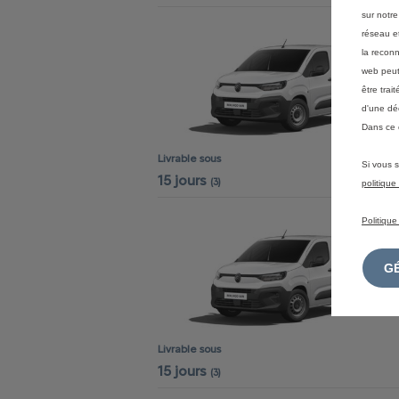
sur notre
réseau et
la reconn
web peut 
être tra
d'une dé
Dans ce 
Livrable sous
Si vous s
15 jours
(3)
politiqu
Politique
Livrable sous
15 jours
(3)