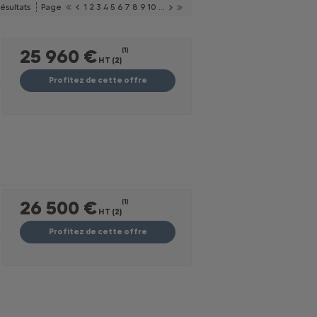
résultats
Page
1
2
3
4
5
6
7
8
9
10
...
25 960 €
(1)
HT (2)
Profitez de cette offre
26 500 €
(1)
HT (2)
Profitez de cette offre