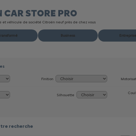
N CAR STORE
PRO
ire et véhicule de société Citroën neuf près de chez vous
ransformé
Business
Entrepris
res
Finition
Motorisa
Coul
Silhouette
tre recherche