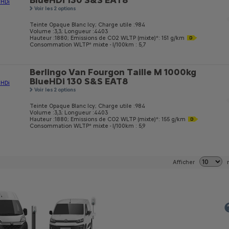
BlueHDi 130 S&S EAT8
Voir les 2 options
Teinte Opaque Blanc Icy;
Charge utile :984
Volume :3,3;
Longueur :4403
Hauteur :1880;
Emissions de CO
2
WLTP (mixte)*: 151 g/km
Consommation WLTP* mixte - l/100km : 5,7
Berlingo Van Fourgon Taille M 1000kg
BlueHDi 130 S&S EAT8
Voir les 2 options
Teinte Opaque Blanc Icy;
Charge utile :984
Volume :3,3;
Longueur :4403
Hauteur :1880;
Emissions de CO
2
WLTP (mixte)*: 155 g/km
Consommation WLTP* mixte - l/100km : 5,9
Afficher