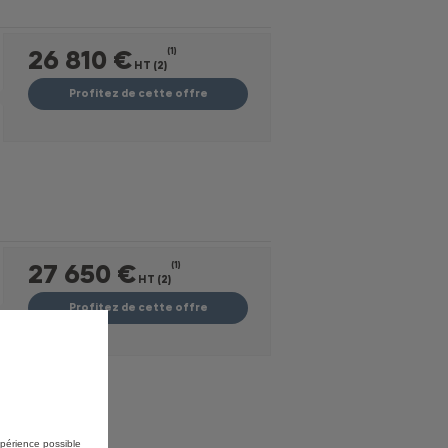
26 810 €
(1)
HT (2)
Profitez de cette offre
27 650 €
(1)
HT (2)
Profitez de cette offre
expérience possible