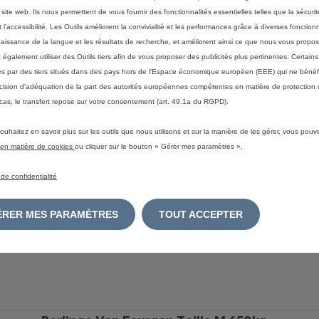
 site web. Ils nous permettent de vous fournir des fonctionnalités essentielles telles que la sécurit
Berlingo Van Fourgon Taille M 650kg
BlueHDi 100 S&S BVM6
 l’accessibilité. Les Outils améliorent la convivialité et les performances grâce à diverses fonctionn
Voir les 3 options
aissance de la langue et les résultats de recherche, et améliorent ainsi ce que nous vous propos
également utiliser des Outils tiers afin de vous proposer des publicités plus pertinentes. Certain
Teinte Opaque Blanc Icy;
Charge utile :649
ités par des tiers situés dans des pays hors de l'Espace économique européen (EEE) qui ne bénéf
Volume :3,3;
Longueur :4403
Hauteur :1880;
Emissions de CO
2
WLTP (mixte)*: 139 g/km
cision d'adéquation de la part des autorités européennes compétentes en matière de protection
Consommation WLTP* mixte - l/100km : 5,3
cas, le transfert repose sur votre consentement (art. 49.1a du RGPD).
ouhaitez en savoir plus sur les outils que nous utilisons et sur la manière de les gérer, vous pouv
e en matière de cookies
ou cliquer sur le bouton « Gérer mes paramètres ».
Berlingo Van Fourgon Taille M 650kg
 de confidentialité
BlueHDi 100 S&S BVM6
Voir les 3 options
GÉRER MES PARAMÈTRES
TOUT ACCEPTER
Teinte Opaque Blanc Icy;
Charge utile :649
Volume :3,3;
Longueur :4403
Hauteur :1880;
Emissions de CO
2
WLTP (mixte)*: 144 g/km
Consommation WLTP* mixte - l/100km : 5,5