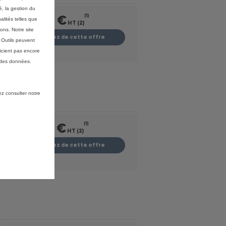
é, la gestion du
24 810 €
(1)
alités telles que
HT (2)
ons. Notre site
Profitez de cette offre
s Outils peuvent
icient pas encore
 des données.
ez consulter notre
25 100 €
(1)
HT (2)
Profitez de cette offre