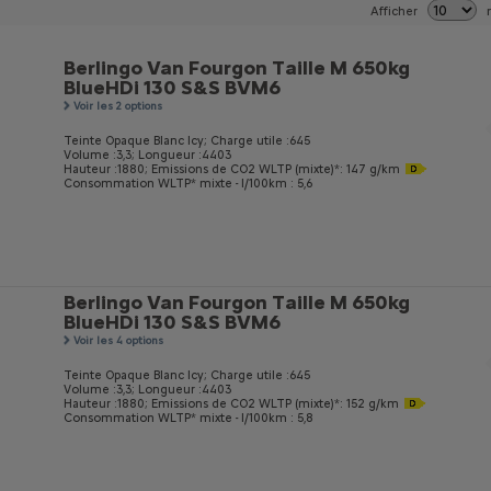
Afficher
Berlingo Van Fourgon Taille M 650kg
BlueHDi 130 S&S BVM6
Voir les 2 options
Teinte Opaque Blanc Icy;
Charge utile :645
Volume :3,3;
Longueur :4403
Hauteur :1880;
Emissions de CO
2
WLTP (mixte)*: 147 g/km
Consommation WLTP* mixte - l/100km : 5,6
Berlingo Van Fourgon Taille M 650kg
BlueHDi 130 S&S BVM6
Voir les 4 options
Teinte Opaque Blanc Icy;
Charge utile :645
Volume :3,3;
Longueur :4403
Hauteur :1880;
Emissions de CO
2
WLTP (mixte)*: 152 g/km
Consommation WLTP* mixte - l/100km : 5,8