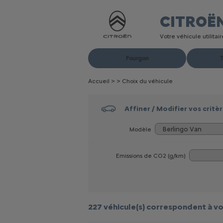
CITROË
Votre véhicule utilita
Fourgon
T
Accueil
>
>
Choix du véhicule
Affiner / Modifier vos critè
Modèle
Emissions de CO
2
(g/km)
227 véhicule(s)
correspondent à vo