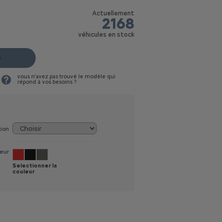
Actuellement
2168
véhicules en stock
e
vous n'avez pas trouvé le modèle qui
répond à vos besoins ?
tion
eur
Selectionner la
couleur