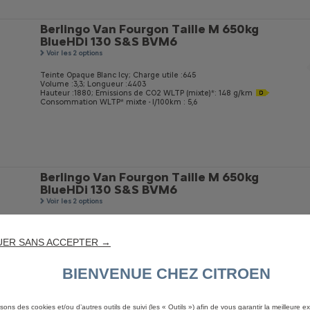
Berlingo Van Fourgon Taille M 650kg
BlueHDi 130 S&S BVM6
Voir les 2 options
Teinte Opaque Blanc Icy;
Charge utile :645
Volume :3,3;
Longueur :4403
Hauteur :1880;
Emissions de CO
2
WLTP (mixte)*: 148 g/km
Consommation WLTP* mixte - l/100km : 5,6
Berlingo Van Fourgon Taille M 650kg
BlueHDi 130 S&S BVM6
Voir les 2 options
Teintes Métallisées Gris Acier;
Charge utile :645
Volume :3,3;
Longueur :4403
UER SANS ACCEPTER →
Hauteur :1880;
Emissions de CO
2
WLTP (mixte)*: 151 g/km
Consommation WLTP* mixte - l/100km : 5,8
BIENVENUE CHEZ CITROEN
isons des cookies et/ou d’autres outils de suivi (les « Outils ») afin de vous garantir la meilleure 