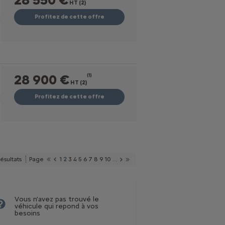
HT (2)
Profitez de cette offre
28 900 €
(1)
HT (2)
Profitez de cette offre
résultats
Page
1
2
3
4
5
6
7
8
9
10
...
Vous n'avez pas trouvé le
véhicule qui repond à vos
besoins