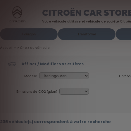
CITROËN CAR STOR
Votre véhicule utilitaire et véhicule de société Citro
Fourgon
Transformé
Accueil
>
>
Choix du véhicule
Affiner / Modifier vos critères
Modèle
Finition
Emissions de CO
2
(g/km)
235 véhicule(s)
correspondent à votre recherche