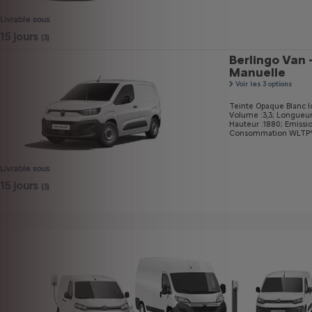
Livrable sous
15 jours
(3)
Berlingo Van 
Manuelle
Voir les 3 options
Teinte Opaque Blanc I
Volume :3,3;
Longueur
Hauteur :1880;
Emissi
Consommation WLTP* m
Livrable sous
15 jours
(3)