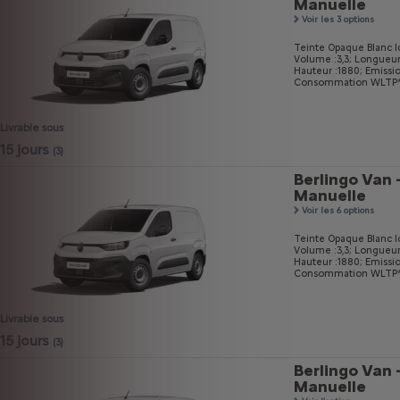
Manuelle
Voir les 3 options
Teinte Opaque Blanc I
Volume :3,3;
Longueur
Hauteur :1880;
Emissi
Consommation WLTP* m
Livrable sous
15 jours
(3)
Berlingo Van 
Manuelle
Voir les 6 options
Teinte Opaque Blanc I
Volume :3,3;
Longueur
Hauteur :1880;
Emissi
Consommation WLTP* m
Livrable sous
15 jours
(3)
Berlingo Van 
Manuelle