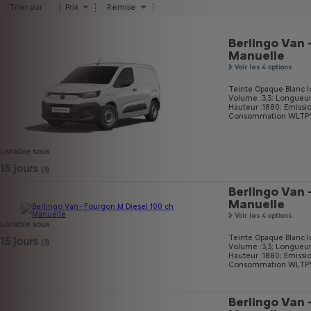
Trier par
Prix
Remise
Berlingo Van 
Manuelle
Voir les 4 options
Teinte Opaque Blanc I
Volume :3,3;
Longueur
Hauteur :1880;
Emissi
Consommation WLTP* m
Livrable sous
15 jours
(3)
Berlingo Van 
Manuelle
Voir les 4 options
Livrable sous
Teinte Opaque Blanc I
15 jours
(3)
Volume :3,3;
Longueur
Hauteur :1880;
Emissi
Consommation WLTP* m
Berlingo Van 