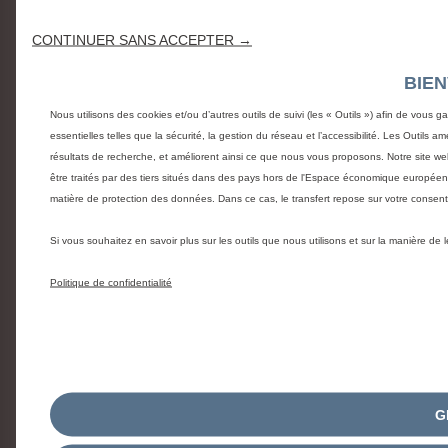
CONTINUER SANS ACCEPTER →
BIE
Nous utilisons des cookies et/ou d’autres outils de suivi (les « Outils ») afin de vous g
essentielles telles que la sécurité, la gestion du réseau et l’accessibilité. Les Outils 
résultats de recherche, et améliorent ainsi ce que nous vous proposons. Notre site web
être traités par des tiers situés dans des pays hors de l'Espace économique europée
matière de protection des données. Dans ce cas, le transfert repose sur votre conse
Si vous souhaitez en savoir plus sur les outils que nous utilisons et sur la manière de
Politique de confidentialité