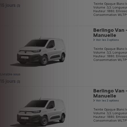
Teinte Opaque Blanc I
15 jours
(3)
Volume :3,3;
Longueur
Hauteur :1880;
Emissi
Consommation WLTP* m
Berlingo Van 
Manuelle
Voir les 3 options
Teinte Opaque Blanc I
Volume :3,3;
Longueur
Hauteur :1880;
Emissi
Consommation WLTP* m
Livrable sous
15 jours
(3)
Berlingo Van 
Manuelle
Voir les 2 options
Teinte Opaque Blanc I
Volume :3,3;
Longueur
Hauteur :1880;
Emissi
Consommation WLTP* m