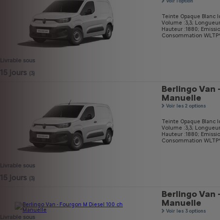
Voir l'option
Teinte Opaque Blanc I
Volume :3,3;
Longueur
Hauteur :1880;
Emissi
Consommation WLTP* m
Livrable sous
15 jours
(3)
Berlingo Van 
Manuelle
Voir les 2 options
Teinte Opaque Blanc I
Volume :3,3;
Longueur
Hauteur :1880;
Emissi
Consommation WLTP* m
Livrable sous
15 jours
(3)
Berlingo Van 
Manuelle
Voir les 3 options
Livrable sous