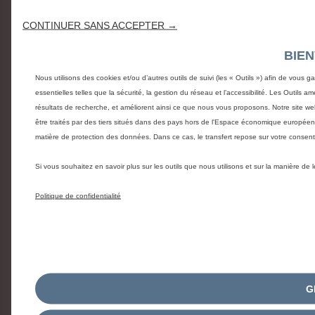
CONTINUER SANS ACCEPTER →
BIE
Nous utilisons des cookies et/ou d’autres outils de suivi (les « Outils ») afin de vous g
essentielles telles que la sécurité, la gestion du réseau et l’accessibilité. Les Outils 
résultats de recherche, et améliorent ainsi ce que nous vous proposons. Notre site web
être traités par des tiers situés dans des pays hors de l'Espace économique europée
matière de protection des données. Dans ce cas, le transfert repose sur votre conse
Si vous souhaitez en savoir plus sur les outils que nous utilisons et sur la manière de
Politique de confidentialité