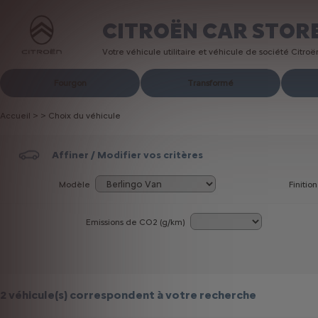
CITROËN CAR STOR
Votre véhicule utilitaire et véhicule de société Citro
Fourgon
Transformé
Accueil
>
>
Choix du véhicule
Affiner / Modifier vos critères
Modèle
Finition
Emissions de CO
2
(g/km)
2 véhicule(s)
correspondent à votre recherche