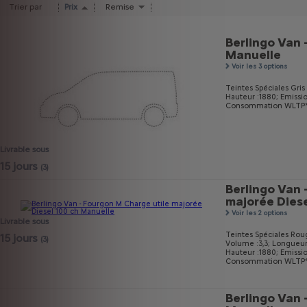
Trier par
Prix
Remise
Berlingo Van 
Manuelle
Voir les 3 options
Teintes Spéciales Gri
Hauteur :1880;
Emissi
Consommation WLTP* m
Livrable sous
15 jours
(3)
Berlingo Van 
majorée Diese
Voir les 2 options
Livrable sous
Teintes Spéciales Rou
15 jours
(3)
Volume :3,3;
Longueur
Hauteur :1880;
Emissi
Consommation WLTP* m
Berlingo Van 