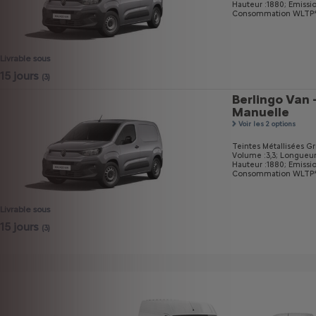
Hauteur :1880;
Emissi
Consommation WLTP* m
Livrable sous
15 jours
(3)
Berlingo Van 
Manuelle
Voir les 2 options
Teintes Métallisées Gri
Volume :3,3;
Longueur
Hauteur :1880;
Emissi
Consommation WLTP* m
Livrable sous
15 jours
(3)