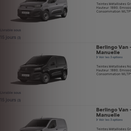
Teintes Métallisées Gri
Hauteur :1880;
Emissi
Consommation WLTP* m
Livrable sous
15 jours
(3)
Berlingo Van 
Manuelle
Voir les 3 options
Teintes Métallisées No
Hauteur :1880;
Emissi
Consommation WLTP* m
Livrable sous
15 jours
(3)
Berlingo Van 
Manuelle
Voir les 3 options
Teintes Métallisées Gri