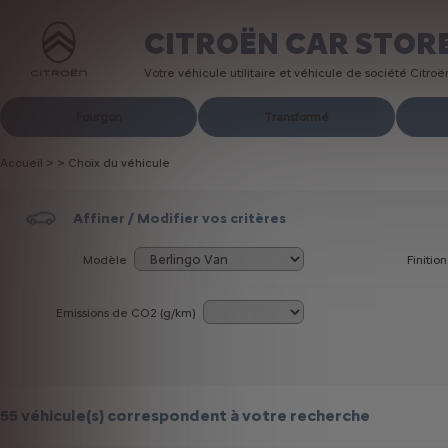
CITROËN CAR STOR
Votre véhicule utilitaire et véhicule de société Citro
Fourgon
Transformé
Accueil
>
>
Choix du véhicule
Affiner / Modifier vos critères
Modèle
Finition
Emissions de CO
2
(g/km)
55 véhicule(s)
correspondent à votre recherche