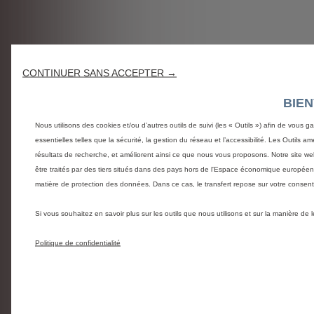
CONTINUER SANS ACCEPTER →
BIE
Nous utilisons des cookies et/ou d’autres outils de suivi (les « Outils ») afin de vous g
essentielles telles que la sécurité, la gestion du réseau et l’accessibilité. Les Outils 
résultats de recherche, et améliorent ainsi ce que nous vous proposons. Notre site web
être traités par des tiers situés dans des pays hors de l'Espace économique europée
matière de protection des données. Dans ce cas, le transfert repose sur votre conse
Si vous souhaitez en savoir plus sur les outils que nous utilisons et sur la manière de
Politique de confidentialité