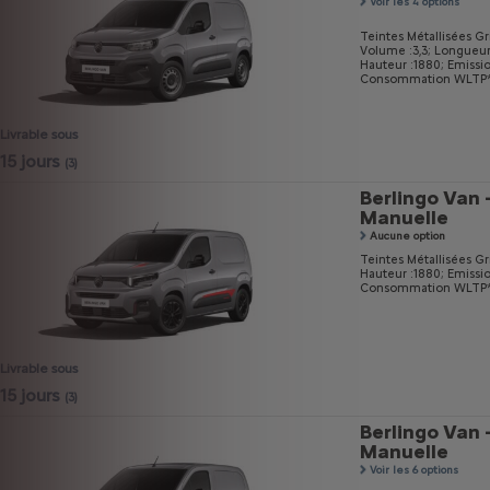
Voir les 4 options
Teintes Métallisées Gri
Volume :3,3;
Longueur
Hauteur :1880;
Emissi
Consommation WLTP* m
Livrable sous
15 jours
(3)
Berlingo Van 
Manuelle
Aucune option
Teintes Métallisées Gri
Hauteur :1880;
Emissi
Consommation WLTP* m
Livrable sous
15 jours
(3)
Berlingo Van 
Manuelle
Voir les 6 options