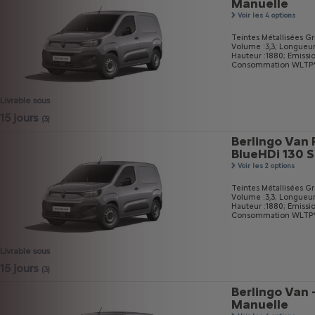
Manuelle
Voir les 4 options
Teintes Métallisées Gri
Volume :3,3;
Longueur
Hauteur :1880;
Emissi
Consommation WLTP* m
Livrable sous
15 jours
(3)
Berlingo Van 
BlueHDi 130 
Voir les 2 options
Teintes Métallisées Gri
Volume :3,3;
Longueur
Hauteur :1880;
Emissi
Consommation WLTP* m
Livrable sous
15 jours
(3)
Berlingo Van 
Manuelle