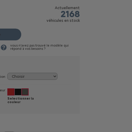
Actuellement
2168
véhicules en stock
e
vous n'avez pas trouvé le modèle qui
répond à vos besoins ?
tion
eur
Selectionner la
couleur