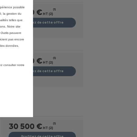
expérience possible
30 050 €
(1)
é, la gestion du
HT (2)
alités telles que
Profitez de cette offre
ons. Notre site
s Outils peuvent
icient pas encore
 des données.
30 200 €
(1)
HT (2)
ez consulter notre
Profitez de cette offre
30 500 €
(1)
HT (2)
Profitez de cette offre