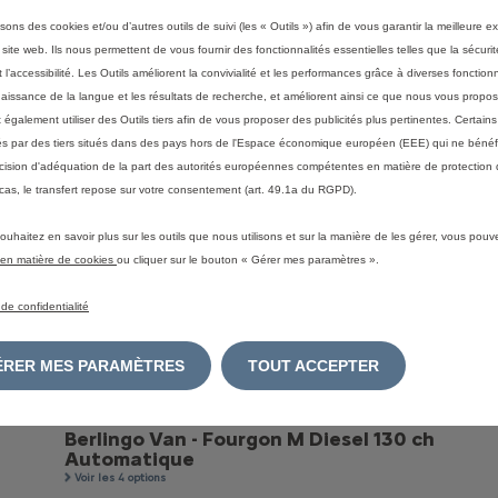
Berlingo Van - Fourgon M Diesel 130 ch
isons des cookies et/ou d’autres outils de suivi (les « Outils ») afin de vous garantir la meilleure 
Automatique
 site web. Ils nous permettent de vous fournir des fonctionnalités essentielles telles que la sécurit
Voir les 3 options
 l’accessibilité. Les Outils améliorent la convivialité et les performances grâce à diverses fonctionn
aissance de la langue et les résultats de recherche, et améliorent ainsi ce que nous vous propos
Teintes Métallisées Gris Acier;
Charge utile :645
Volume :3,3;
Longueur :4403
également utiliser des Outils tiers afin de vous proposer des publicités plus pertinentes. Certain
Hauteur :1880;
Emissions de CO
2
WLTP (mixte)*: 153 g/km
Consommation WLTP* mixte - l/100km : 5,8
ités par des tiers situés dans des pays hors de l'Espace économique européen (EEE) qui ne bénéf
cision d'adéquation de la part des autorités européennes compétentes en matière de protection
cas, le transfert repose sur votre consentement (art. 49.1a du RGPD).
Berlingo Van - Fourgon M Diesel 130 ch
Automatique
ouhaitez en savoir plus sur les outils que nous utilisons et sur la manière de les gérer, vous pouv
Voir les 3 options
e en matière de cookies
ou cliquer sur le bouton « Gérer mes paramètres ».
Teintes Métallisées Gris Acier;
Hauteur :1880;
Emissions de CO
2
WLTP (mixte)*: 148 g/km
Consommation WLTP* mixte - l/100km : 5,6
 de confidentialité
GÉRER MES PARAMÈTRES
TOUT ACCEPTER
Berlingo Van - Fourgon M Diesel 130 ch
Automatique
Voir les 4 options