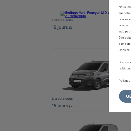
Nous util
sur notre
réseau et
Livrable sous
la reconn
15 jours
(3)
web peut 
être tra
d'une dé
Dans ce 
Si vous s
politiqu
Politique
Livrable sous
15 jours
(3)