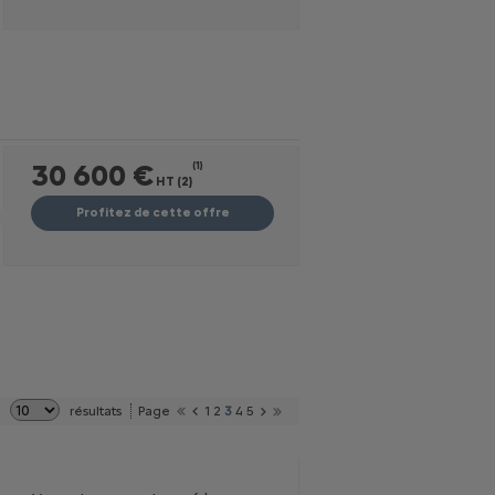
30 600 €
(1)
HT (2)
Profitez de cette offre
résultats
Page
1
2
3
4
5