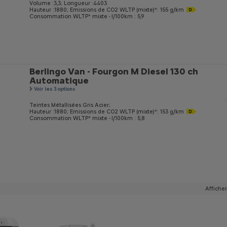
Volume :3,3;
Longueur :4403
Hauteur :1880;
Emissions de CO
2
WLTP (mixte)*: 155 g/km
Consommation WLTP* mixte - l/100km : 5,9
Berlingo Van - Fourgon M Diesel 130 ch
Automatique
Voir les 3 options
Teintes Métallisées Gris Acier;
Hauteur :1880;
Emissions de CO
2
WLTP (mixte)*: 153 g/km
Consommation WLTP* mixte - l/100km : 5,8
Afficher