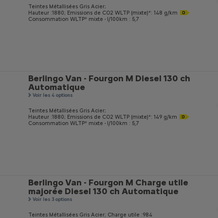
Teintes Métallisées Gris Acier;
Hauteur :1880;
Emissions de CO
2
WLTP (mixte)*: 148 g/km
Consommation WLTP* mixte - l/100km : 5,7
Berlingo Van - Fourgon M Diesel 130 ch
Automatique
Voir les 4 options
Teintes Métallisées Gris Acier;
Hauteur :1880;
Emissions de CO
2
WLTP (mixte)*: 149 g/km
Consommation WLTP* mixte - l/100km : 5,7
Berlingo Van - Fourgon M Charge utile
majorée Diesel 130 ch Automatique
Voir les 3 options
Teintes Métallisées Gris Acier;
Charge utile :984