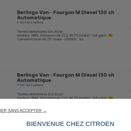
Berlingo Van - Fourgon M Diesel 130 ch
Automatique
Voir les 2 options
Teintes Métallisées Gris Acier;
Hauteur :1880;
Emissions de CO
2
WLTP (mixte)*: 148 g/km
Consommation WLTP* mixte - l/100km : 5,6
Berlingo Van - Fourgon M Diesel 130 ch
Automatique
Voir les 2 options
Teintes Métallisées Gris Acier;
Hauteur :1880;
Emissions de CO
2
WLTP (mixte)*: 148 g/km
Consommation WLTP* mixte - l/100km : 5,6
UER SANS ACCEPTER →
BIENVENUE CHEZ CITROEN