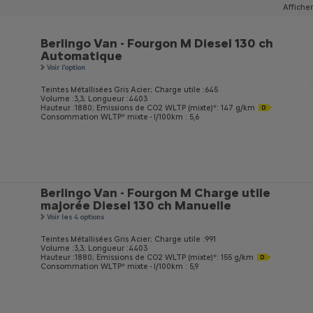
Afficher
Berlingo Van - Fourgon M Diesel 130 ch
Automatique
Voir l'option
Teintes Métallisées Gris Acier;
Charge utile :645
Volume :3,3;
Longueur :4403
Hauteur :1880;
Emissions de CO
2
WLTP (mixte)*: 147 g/km
Consommation WLTP* mixte - l/100km : 5,6
Berlingo Van - Fourgon M Charge utile
majorée Diesel 130 ch Manuelle
Voir les 4 options
Teintes Métallisées Gris Acier;
Charge utile :991
Volume :3,3;
Longueur :4403
Hauteur :1880;
Emissions de CO
2
WLTP (mixte)*: 155 g/km
Consommation WLTP* mixte - l/100km : 5,9