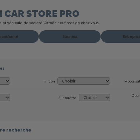
N CAR STORE
PRO
ire et véhicule de société Citroën neuf près de chez vous
ransformé
Business
Entrepris
res
Finition
Motorisa
Coul
Silhouette
re recherche