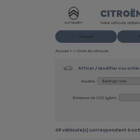
CITROË
Votre véhicule utilita
Fourgon
T
Accueil
>
>
Choix du véhicule
Affiner / Modifier vos critè
Modèle
Emissions de CO
2
(g/km)
49 véhicule(s)
correspondent à vot