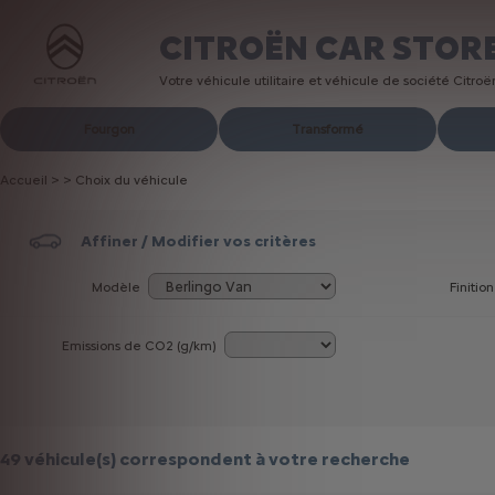
CITROËN CAR STOR
Votre véhicule utilitaire et véhicule de société Citro
Fourgon
Transformé
Accueil
>
>
Choix du véhicule
Affiner / Modifier vos critères
Modèle
Finition
Emissions de CO
2
(g/km)
49 véhicule(s)
correspondent à votre recherche