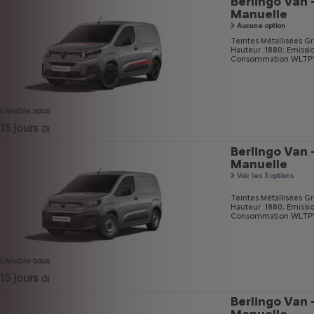
Berlingo Van 
Manuelle
Aucune option
Teintes Métallisées Gri
Hauteur :1880;
Emissi
Consommation WLTP* m
Livrable sous
15 jours
(3)
Berlingo Van 
Manuelle
Voir les 3 options
Teintes Métallisées Gri
Hauteur :1880;
Emissi
Consommation WLTP* m
Livrable sous
15 jours
(3)
Berlingo Van 