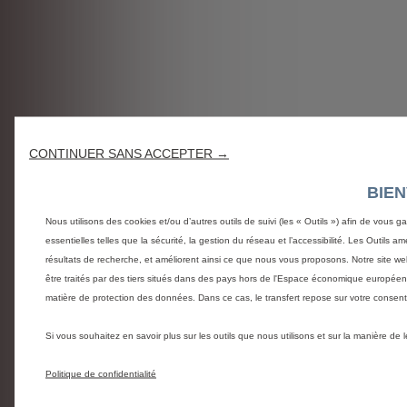
CONTINUER SANS ACCEPTER →
BIE
Nous utilisons des cookies et/ou d’autres outils de suivi (les « Outils ») afin de vous g
essentielles telles que la sécurité, la gestion du réseau et l’accessibilité. Les Outils 
résultats de recherche, et améliorent ainsi ce que nous vous proposons. Notre site web
être traités par des tiers situés dans des pays hors de l'Espace économique europée
matière de protection des données. Dans ce cas, le transfert repose sur votre conse
Si vous souhaitez en savoir plus sur les outils que nous utilisons et sur la manière de
Politique de confidentialité