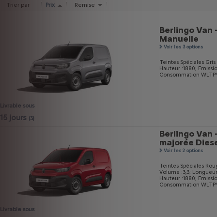
Trier par
Prix
Remise
Berlingo Van 
Manuelle
Voir les 3 options
Teintes Spéciales Gri
Hauteur :1880;
Emissi
Consommation WLTP* m
Livrable sous
15 jours
(3)
Berlingo Van 
majorée Diese
Voir les 2 options
Teintes Spéciales Rou
Volume :3,3;
Longueur
Hauteur :1880;
Emissi
Consommation WLTP* m
Livrable sous