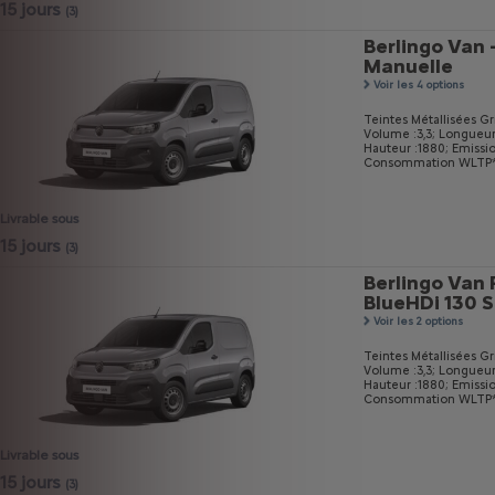
15 jours
(3)
Berlingo Van 
Manuelle
Voir les 4 options
Teintes Métallisées Gri
Volume :3,3;
Longueur
Hauteur :1880;
Emissi
Consommation WLTP* m
Livrable sous
15 jours
(3)
Berlingo Van 
BlueHDi 130 
Voir les 2 options
Teintes Métallisées Gri
Volume :3,3;
Longueur
Hauteur :1880;
Emissi
Consommation WLTP* m
Livrable sous
15 jours
(3)