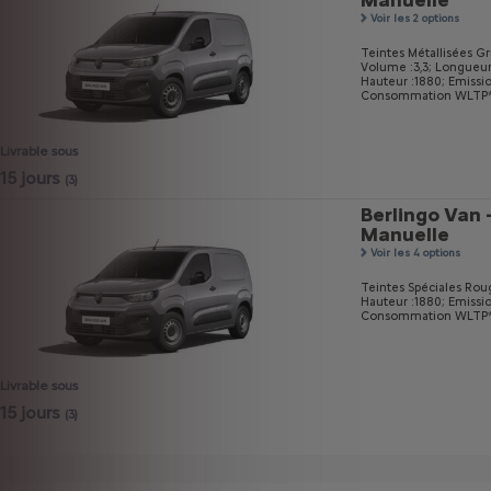
Manuelle
Voir les 2 options
Teintes Métallisées Gri
Volume :3,3;
Longueur
Hauteur :1880;
Emissi
Consommation WLTP* m
Livrable sous
15 jours
(3)
Berlingo Van 
Manuelle
Voir les 4 options
Teintes Spéciales Ro
Hauteur :1880;
Emissi
Consommation WLTP* m
Livrable sous
15 jours
(3)