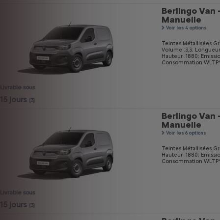
Berlingo Van 
Manuelle
Voir les 4 options
Teintes Métallisées Gri
Volume :3,3;
Longueur
Hauteur :1880;
Emissi
Consommation WLTP* m
Livrable sous
15 jours
(3)
Berlingo Van 
Manuelle
Voir les 6 options
Teintes Métallisées Gri
Hauteur :1880;
Emissi
Consommation WLTP* m
Livrable sous
15 jours
(3)