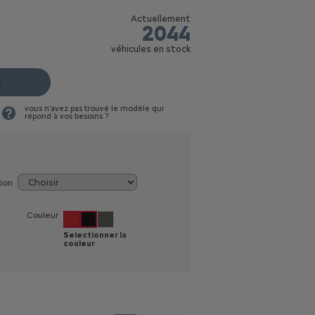
Actuellement
2044
véhicules en stock
e
vous n'avez pas trouvé le modèle qui
répond à vos besoins ?
tion
Couleur
Selectionner la
couleur