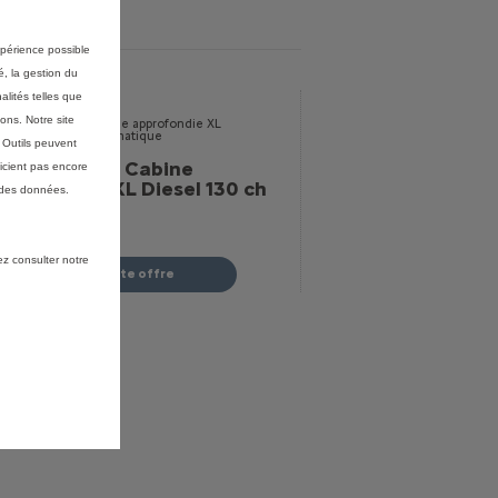
expérience possible
é, la gestion du
alités telles que
ons. Notre site
s Outils peuvent
erlingo Van - Cabine
icient pas encore
pprofondie XL Diesel 130 ch
 des données.
utomatique
Voir les 3 options
 100 €
HT (2)
(1)
ez consulter notre
Profitez de cette offre