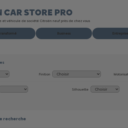
N CAR STORE
PRO
ire et véhicule de société Citroën neuf près de chez vous
ransformé
Business
Entrepris
res
Finition
Motorisa
Silhouette
e recherche