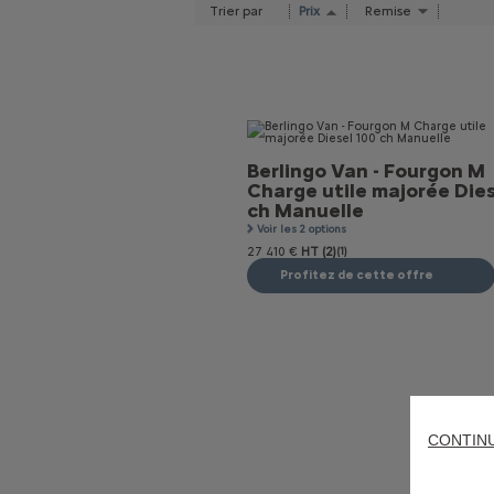
Trier par
Prix
Remise
Berlingo Van - Fourgon M
Charge utile majorée Dies
ch Manuelle
Voir les 2 options
27 410 €
HT (2)
(1)
Profitez de cette offre
CONTIN