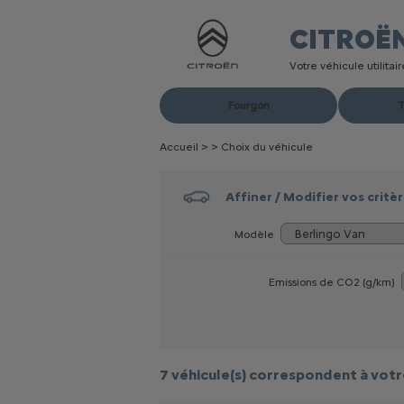
CITROË
Votre véhicule utilita
Fourgon
T
Accueil
>
>
Choix du véhicule
Affiner / Modifier vos critè
Modèle
Emissions de CO
2
(g/km)
7 véhicule(s)
correspondent à votr