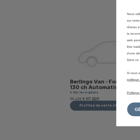
Nous util
sur notre
réseau et
la reconn
web peut 
être tra
d'une dé
Dans ce 
Si vous s
politiqu
Berlingo Van - Fourgon M 
130 ch Automatique
Voir les 6 options
Politique
30 420 €
HT (2)
(1)
Profitez de cette offre