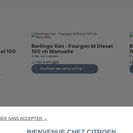
Berlingo Van - Fourgon M Diesel
B
el 100
100 ch Manuelle
1
Voir les 3 options
27 950 €
HT (2)
(1)
28
Profitez de cette offre
UER SANS ACCEPTER →
BIENVENUE CHEZ CITROEN