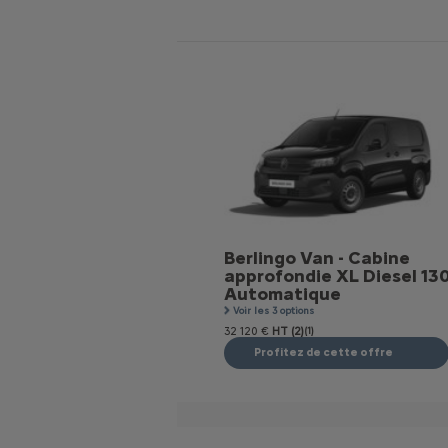
Berlingo Van - Cabine
approfondie XL Diesel 13
Automatique
Voir les 3 options
32 120 €
HT (2)
(1)
Profitez de cette offre