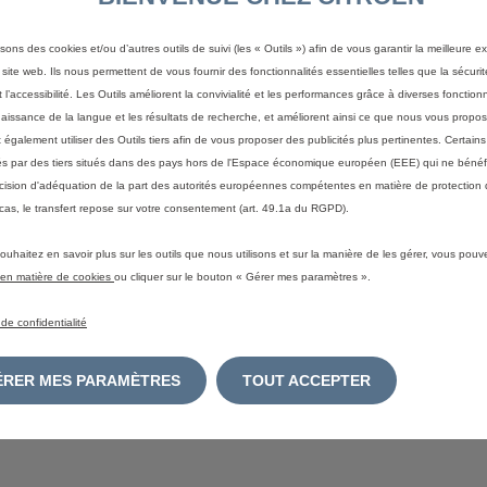
isons des cookies et/ou d’autres outils de suivi (les « Outils ») afin de vous garantir la meilleure 
 site web. Ils nous permettent de vous fournir des fonctionnalités essentielles telles que la sécurit
 l’accessibilité. Les Outils améliorent la convivialité et les performances grâce à diverses fonctionn
aissance de la langue et les résultats de recherche, et améliorent ainsi ce que nous vous propos
également utiliser des Outils tiers afin de vous proposer des publicités plus pertinentes. Certain
Berlingo Van - Fourgon M Diesel
B
ités par des tiers situés dans des pays hors de l'Espace économique européen (EEE) qui ne bénéf
130 ch Automatique
a
cision d'adéquation de la part des autorités européennes compétentes en matière de protection
A
Voir les 3 options
cas, le transfert repose sur votre consentement (art. 49.1a du RGPD).
30 600 €
HT (2)
(1)
32
Profitez de cette offre
ouhaitez en savoir plus sur les outils que nous utilisons et sur la manière de les gérer, vous pouv
e en matière de cookies
ou cliquer sur le bouton « Gérer mes paramètres ».
Diesel
 de confidentialité
GÉRER MES PARAMÈTRES
TOUT ACCEPTER