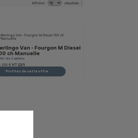
résultats
Afficher
erlingo Van - Fourgon M Diesel
00 ch Manuelle
Voir les 4 options
 250 €
HT (2)
(1)
Profitez de cette offre