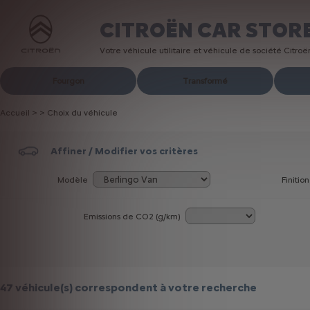
CITROËN CAR STOR
Votre véhicule utilitaire et véhicule de société Citro
Fourgon
Transformé
Accueil
>
>
Choix du véhicule
Affiner / Modifier vos critères
Modèle
Finition
Emissions de CO
2
(g/km)
47 véhicule(s)
correspondent à votre recherche