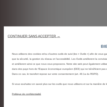
CONTINUER SANS ACCEPTER →
BI
Nous utilisons des cookies et/ou d’autres outils de suivi (les « Outils ») afin de vous g
que la sécurité, la gestion du réseau et l’accessibilité. Les Outils améliorent la conviv
et améliorent ainsi ce que nous vous proposons. Notre site web peut également utiliser d
dans des pays hors de l'Espace économique européen (EEE) qui ne bénéficient pas e
Dans ce cas, le transfert repose sur votre consentement (art. 49.1a du RGPD).
Si vous souhaitez en savoir plus sur les outils que nous utilisons et sur la manière de
Politique de confidentialité