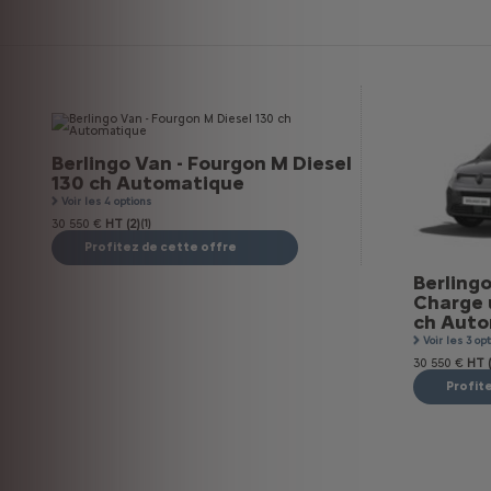
Berlingo Van - Fourgon M Diesel
130 ch Automatique
Voir les 4 options
30 550 €
HT (2)
(1)
Profitez de cette offre
Berling
Charge 
ch Auto
Voir les 3 op
30 550 €
HT (
Profit