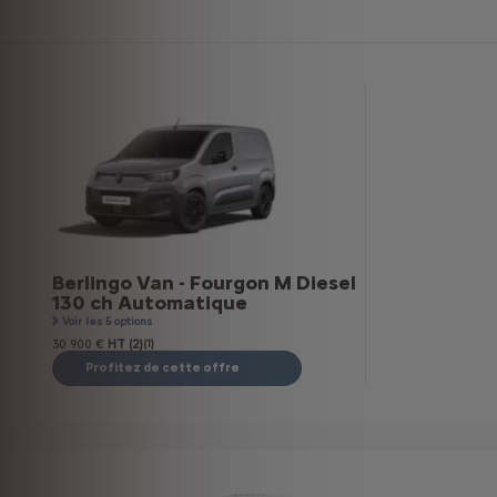
Berlingo Van - Fourgon M Diesel
130 ch Automatique
Voir les 5 options
30 900 €
HT (2)
(1)
Profitez de cette offre