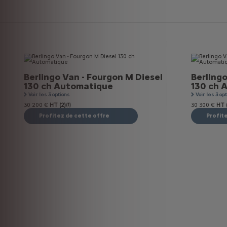
Berlingo Van - Fourgon M Diesel
Berlingo
130 ch Automatique
130 ch 
Voir les 3 options
Voir les 3 op
30 200 €
HT (2)
(1)
30 300 €
HT (
Profitez de cette offre
Profit