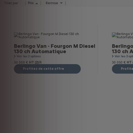
Trier par
Prix
Remise
Berlingo Van - Fourgon M Diesel
Berlingo
130 ch Automatique
130 ch 
Voir les 2 options
Voir les 3 op
30 000 €
HT (2)
(1)
30 050 €
HT (
Profitez de cette offre
Profit