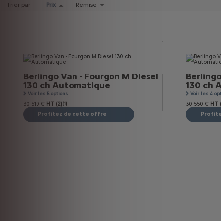
Trier par
Prix
Remise
Berlingo Van - Fourgon M Diesel
Berlingo
130 ch Automatique
130 ch 
Voir les 5 options
Voir les 4 op
30 510 €
HT (2)
(1)
30 550 €
HT (
Profitez de cette offre
Profit