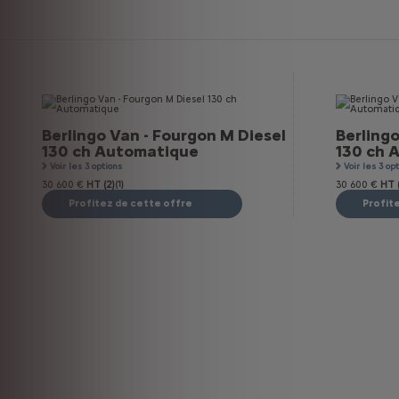
Berlingo Van - Fourgon M Diesel
Berlingo
130 ch Automatique
130 ch 
Voir les 3 options
Voir les 3 op
30 600 €
HT (2)
(1)
30 600 €
HT (
Profitez de cette offre
Profit