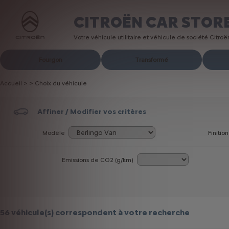
CITROËN CAR STOR
Votre véhicule utilitaire et véhicule de société Citro
Fourgon
Transformé
Accueil
>
>
Choix du véhicule
Affiner / Modifier vos critères
Modèle
Finition
Emissions de CO
2
(g/km)
56 véhicule(s)
correspondent à votre recherche