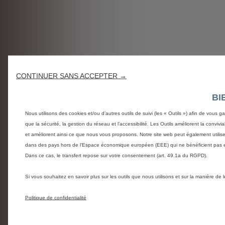
CONTINUER SANS ACCEPTER →
BI
Nous utilisons des cookies et/ou d’autres outils de suivi (les « Outils ») afin de vous g
que la sécurité, la gestion du réseau et l’accessibilité. Les Outils améliorent la conviv
et améliorent ainsi ce que nous vous proposons. Notre site web peut également utiliser d
dans des pays hors de l'Espace économique européen (EEE) qui ne bénéficient pas e
Dans ce cas, le transfert repose sur votre consentement (art. 49.1a du RGPD).
Si vous souhaitez en savoir plus sur les outils que nous utilisons et sur la manière de
Politique de confidentialité