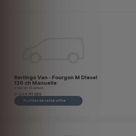
Berlingo Van - Fourgon M Diesel
130 ch Manuelle
Voir les 10 options
31 245 €
HT (2)
(1)
Profitez de cette offre