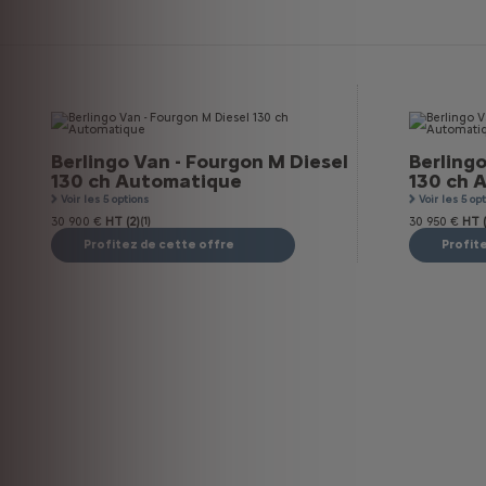
Berlingo Van - Fourgon M Diesel
Berlingo
130 ch Automatique
130 ch 
Voir les 5 options
Voir les 5 op
30 900 €
HT (2)
(1)
30 950 €
HT (
Profitez de cette offre
Profit