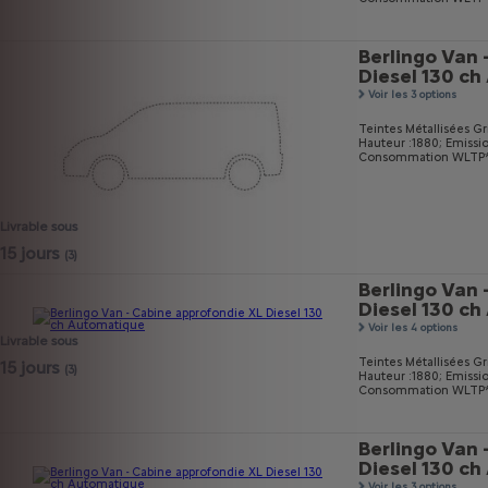
Berlingo Van 
Diesel 130 c
Voir les 3 options
Teintes Métallisées Gri
Hauteur :1880;
Emissi
Consommation WLTP* mi
Livrable sous
15 jours
(3)
Berlingo Van 
Diesel 130 c
Voir les 4 options
Livrable sous
Teintes Métallisées Gri
15 jours
(3)
Hauteur :1880;
Emissi
Consommation WLTP* m
Berlingo Van 
Diesel 130 c
Voir les 3 options