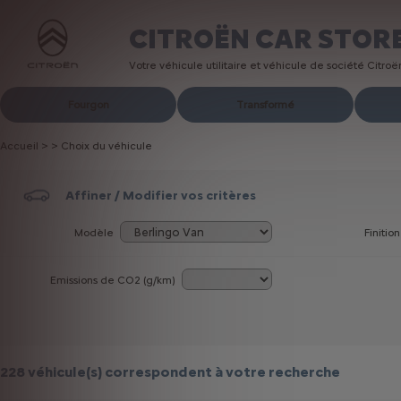
CITROËN CAR STOR
Votre véhicule utilitaire et véhicule de société Citro
Fourgon
Transformé
Accueil
>
>
Choix du véhicule
Affiner / Modifier vos critères
Modèle
Finition
Emissions de CO
2
(g/km)
228 véhicule(s)
correspondent à votre recherche