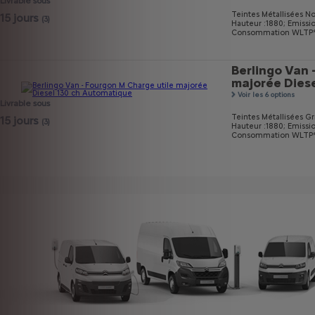
Livrable sous
Teintes Métallisées No
15 jours
(3)
Hauteur :1880;
Emissi
Consommation WLTP* m
Berlingo Van 
majorée Dies
Voir les 6 options
Livrable sous
Teintes Métallisées Gri
15 jours
(3)
Hauteur :1880;
Emissi
Consommation WLTP* mi