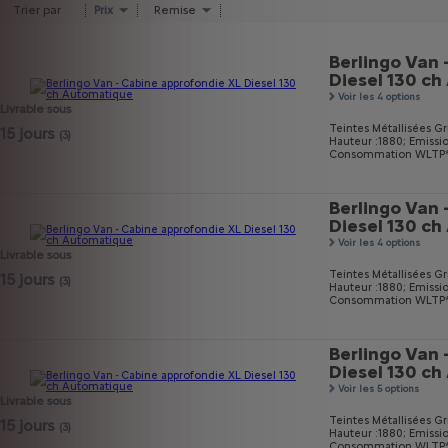
Trier par
Prix
Remise
Berlingo Van 
Diesel 130 c
Voir les 4 options
Livrable sous
Teintes Métallisées Gri
15 jours
(3)
Hauteur :1880;
Emissi
Consommation WLTP* mi
Berlingo Van 
Diesel 130 c
Voir les 4 options
Livrable sous
Teintes Métallisées Gri
15 jours
(3)
Hauteur :1880;
Emissi
Consommation WLTP* m
Berlingo Van 
Diesel 130 c
Voir les 5 options
Livrable sous
Teintes Métallisées Gri
15 jours
(3)
Hauteur :1880;
Emissi
Consommation WLTP* m