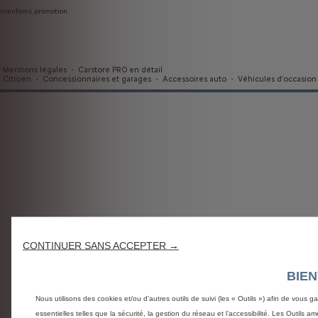
mentions promotion
Mentions légales
-
Carstore PRO en détail
Citroën
-
Concessionnaires et garages
-
Accessoires auto
-
Véhicules d'occasion
CONTINUER SANS ACCEPTER →
BIE
Nous utilisons des cookies et/ou d’autres outils de suivi (les « Outils ») afin de vous g
essentielles telles que la sécurité, la gestion du réseau et l’accessibilité. Les Outils 