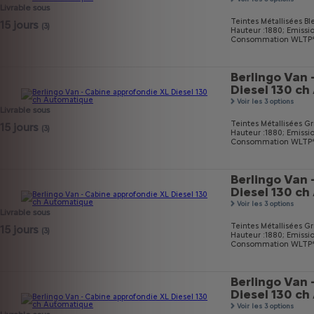
Livrable sous
Teintes Métallisées Bl
15 jours
(3)
Hauteur :1880;
Emissi
Consommation WLTP* m
Berlingo Van 
Diesel 130 c
Voir les 3 options
Livrable sous
Teintes Métallisées Gri
15 jours
(3)
Hauteur :1880;
Emissi
Consommation WLTP* m
Berlingo Van 
Diesel 130 c
Voir les 3 options
Livrable sous
Teintes Métallisées Gri
15 jours
(3)
Hauteur :1880;
Emissi
Consommation WLTP* m
Berlingo Van 
Diesel 130 c
Voir les 3 options