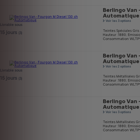
Berlingo Van 
Automatique
Voir les 3 options
Livrable sous
Teintes Spéciales Gri
15 jours
(3)
Hauteur :1880;
Emissi
Consommation WLTP* m
Berlingo Van 
Automatique
Voir les 2 options
Livrable sous
Teintes Métallisées Gri
15 jours
(3)
Hauteur :1880;
Emissi
Consommation WLTP* m
Berlingo Van 
Automatique
Voir les 3 options
Teintes Métallisées Gri
Hauteur :1880;
Emissi
Consommation WLTP* m