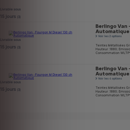
Livrable sous
15 jours
(3)
Berlingo Van 
Automatique
Voir les 2 options
Livrable sous
Teintes Métallisées Gri
15 jours
(3)
Hauteur :1880;
Emissi
Consommation WLTP* m
Berlingo Van 
Automatique
Voir les 4 options
Livrable sous
Teintes Métallisées Gri
15 jours
(3)
Hauteur :1880;
Emissi
Consommation WLTP* m