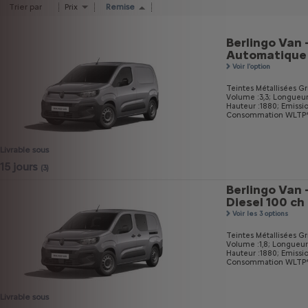
Trier par
Prix
Remise
Berlingo Van 
Automatique
Voir l'option
Teintes Métallisées Gri
Volume :3,3;
Longueur
Hauteur :1880;
Emissi
Consommation WLTP* m
Livrable sous
15 jours
(3)
Berlingo Van 
Diesel 100 ch
Voir les 3 options
Teintes Métallisées Gri
Volume :1,8;
Longueur
Hauteur :1880;
Emissi
Consommation WLTP* m
Livrable sous