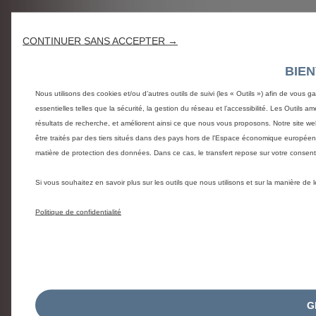
CONTINUER SANS ACCEPTER →
BIE
Nous utilisons des cookies et/ou d’autres outils de suivi (les « Outils ») afin de vous g
essentielles telles que la sécurité, la gestion du réseau et l’accessibilité. Les Outils 
résultats de recherche, et améliorent ainsi ce que nous vous proposons. Notre site web
être traités par des tiers situés dans des pays hors de l'Espace économique europée
matière de protection des données. Dans ce cas, le transfert repose sur votre conse
Si vous souhaitez en savoir plus sur les outils que nous utilisons et sur la manière de
Politique de confidentialité