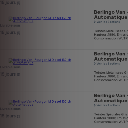
15 jours
(3)
Berlingo Van 
Automatique
Voir les 5 options
Livrable sous
Teintes Métallisées Gri
15 jours
(3)
Hauteur :1880;
Emissi
Consommation WLTP* m
Berlingo Van 
Automatique
Voir les 5 options
Livrable sous
Teintes Métallisées Gri
15 jours
(3)
Hauteur :1880;
Emissi
Consommation WLTP* m
Berlingo Van 
Automatique
Voir les 2 options
Livrable sous
Teintes Spéciales Gri
15 jours
(3)
Hauteur :1880;
Emissi
Consommation WLTP* m