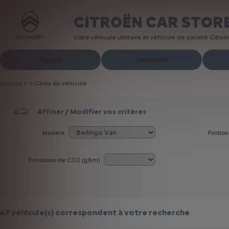
CITROËN CAR STOR
Votre véhicule utilitaire et véhicule de société Citro
Fourgon
Transformé
Accueil
>
>
Choix du véhicule
Affiner / Modifier vos critères
Modèle
Finition
Emissions de CO
2
(g/km)
47 véhicule(s)
correspondent à votre recherche