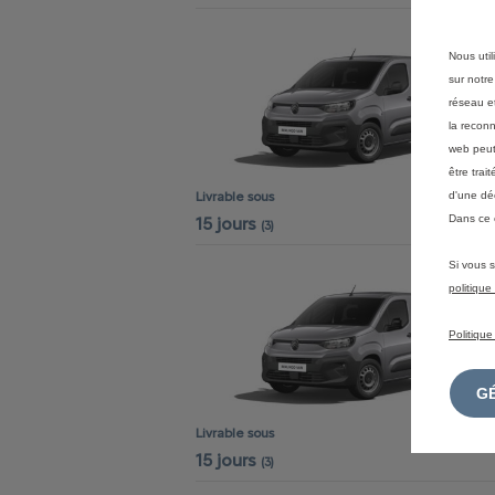
Nous util
sur notre
réseau et
la reconn
web peut 
être tra
Livrable sous
d'une dé
Dans ce 
15 jours
(3)
Si vous s
politiqu
Politique
Livrable sous
15 jours
(3)