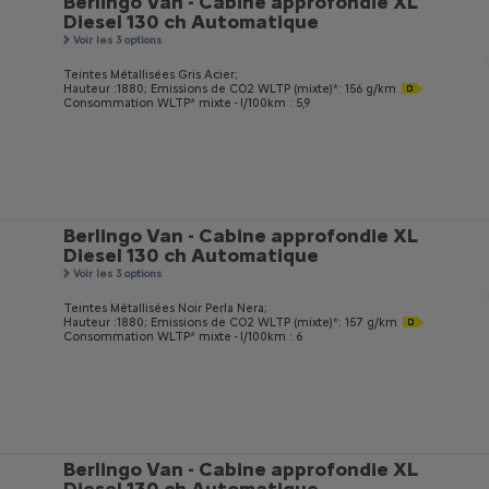
Berlingo Van - Cabine approfondie XL
Diesel 130 ch Automatique
Voir les 3 options
Teintes Métallisées Gris Acier;
Hauteur :1880;
Emissions de CO
2
WLTP (mixte)*: 156 g/km
Consommation WLTP* mixte - l/100km : 5,9
Berlingo Van - Cabine approfondie XL
Diesel 130 ch Automatique
Voir les 3 options
Teintes Métallisées Noir Perla Nera;
Hauteur :1880;
Emissions de CO
2
WLTP (mixte)*: 157 g/km
Consommation WLTP* mixte - l/100km : 6
Berlingo Van - Cabine approfondie XL