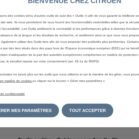
BIENVENUE CHEZ CITROEN
Berlingo Van - Cabine approfondie XL
Diesel 130 ch Automatique
isons des cookies et/ou d’autres outils de suivi (les « Outils ») afin de vous garantir la meilleure 
Voir les 6 options
 site web. Ils nous permettent de vous fournir des fonctionnalités essentielles telles que la sécurit
Teintes Métallisées Gris Acier;
 l’accessibilité. Les Outils améliorent la convivialité et les performances grâce à diverses fonctionn
Hauteur :1880;
Emissions de CO
2
WLTP (mixte)*: 156 g/km
aissance de la langue et les résultats de recherche, et améliorent ainsi ce que nous vous propos
Consommation WLTP* mixte - l/100km : 6
également utiliser des Outils tiers afin de vous proposer des publicités plus pertinentes. Certain
ités par des tiers situés dans des pays hors de l'Espace économique européen (EEE) qui ne bénéf
cision d'adéquation de la part des autorités européennes compétentes en matière de protection
cas, le transfert repose sur votre consentement (art. 49.1a du RGPD).
Berlingo Van - Cabine approfondie XL
ouhaitez en savoir plus sur les outils que nous utilisons et sur la manière de les gérer, vous pouv
Diesel 130 ch Automatique
e en matière de cookies
ou cliquer sur le bouton « Gérer mes paramètres ».
Voir les 5 options
Teintes Métallisées Gris Acier;
 de confidentialité
Hauteur :1880;
Emissions de CO
2
WLTP (mixte)*: 156 g/km
Consommation WLTP* mixte - l/100km : 6
GÉRER MES PARAMÈTRES
TOUT ACCEPTER