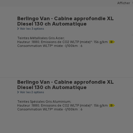
Afficher
Berlingo Van - Cabine approfondie XL
Diesel 130 ch Automatique
Voir les 3 options
Teintes Métallisées Gris Acier;
Hauteur :1880;
Emissions de CO
2
WLTP (mixte)*: 156 g/km
Consommation WLTP* mixte - l/100km : 6
Berlingo Van - Cabine approfondie XL
Diesel 130 ch Automatique
Voir les 2 options
Teintes Spéciales Gris Aluminium;
Hauteur :1880;
Emissions de CO
2
WLTP (mixte)*: 156 g/km
Consommation WLTP* mixte - l/100km : 6