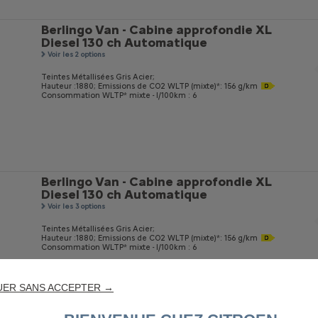
Berlingo Van - Cabine approfondie XL
Diesel 130 ch Automatique
Voir les 2 options
Teintes Métallisées Gris Acier;
Hauteur :1880;
Emissions de CO
2
WLTP (mixte)*: 156 g/km
Consommation WLTP* mixte - l/100km : 6
Berlingo Van - Cabine approfondie XL
Diesel 130 ch Automatique
Voir les 3 options
Teintes Métallisées Gris Acier;
Hauteur :1880;
Emissions de CO
2
WLTP (mixte)*: 156 g/km
Consommation WLTP* mixte - l/100km : 6
UER SANS ACCEPTER →