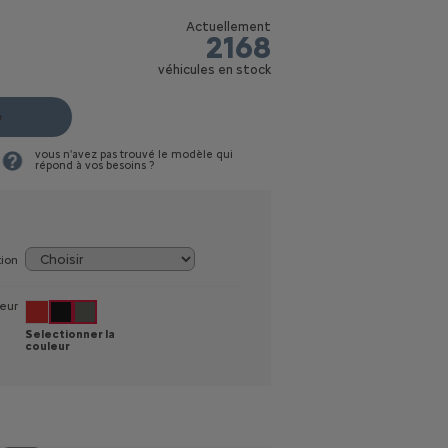
Actuellement
2168
véhicules en stock
e
vous n'avez pas trouvé le modèle qui
répond à vos besoins ?
tion
eur
Selectionner la
couleur