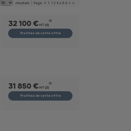
résultats
Page
1
2
3
4
5
6
32 100 €
(1)
HT (2)
Profitez de cette offre
31 850 €
(1)
HT (2)
Profitez de cette offre