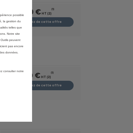
32 600 €
(1)
HT (2)
expérience possible
é, la gestion du
Profitez de cette offre
alités telles que
ons. Notre site
s Outils peuvent
icient pas encore
 des données.
ez consulter notre
32 520 €
(1)
HT (2)
Profitez de cette offre