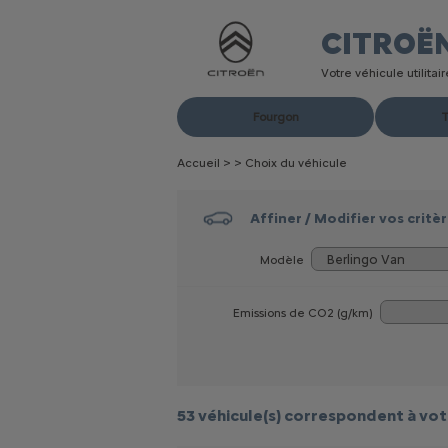
CITROË
Votre véhicule utilita
Fourgon
T
Accueil
>
>
Choix du véhicule
Affiner / Modifier vos critè
Modèle
Emissions de CO
2
(g/km)
53 véhicule(s)
correspondent à vot