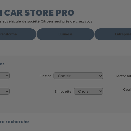
N CAR STORE
PRO
ire et véhicule de société Citroën neuf près de chez vous
ransformé
Business
Entrepris
res
Finition
Motorisa
Coul
Silhouette
re recherche