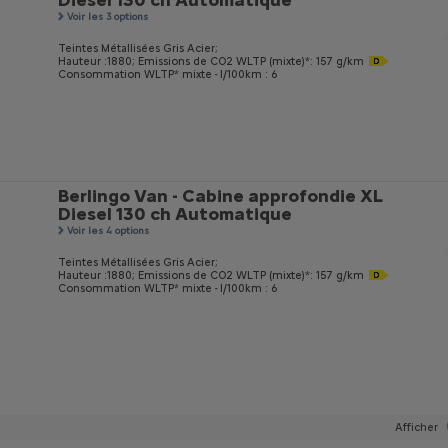
Diesel 130 ch Automatique
Voir les 3 options
Teintes Métallisées Gris Acier;
Hauteur :1880;
Emissions de CO
2
WLTP (mixte)*: 157 g/km
Consommation WLTP* mixte - l/100km : 6
Berlingo Van - Cabine approfondie XL
Diesel 130 ch Automatique
Voir les 4 options
Teintes Métallisées Gris Acier;
Hauteur :1880;
Emissions de CO
2
WLTP (mixte)*: 157 g/km
Consommation WLTP* mixte - l/100km : 6
Afficher