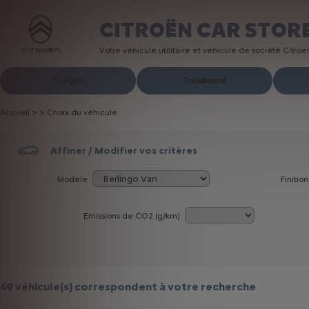
CITROËN CAR STOR
Votre véhicule utilitaire et véhicule de société Citro
Fourgon
Transformé
Accueil
>
>
Choix du véhicule
Affiner / Modifier vos critères
Modèle
Finition
Emissions de CO
2
(g/km)
49 véhicule(s)
correspondent à votre recherche