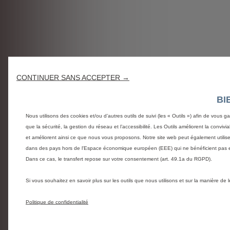
CONTINUER SANS ACCEPTER →
BI
Nous utilisons des cookies et/ou d’autres outils de suivi (les « Outils ») afin de vous g
que la sécurité, la gestion du réseau et l’accessibilité. Les Outils améliorent la conviv
et améliorent ainsi ce que nous vous proposons. Notre site web peut également utiliser d
dans des pays hors de l'Espace économique européen (EEE) qui ne bénéficient pas e
Dans ce cas, le transfert repose sur votre consentement (art. 49.1a du RGPD).
Si vous souhaitez en savoir plus sur les outils que nous utilisons et sur la manière de
Politique de confidentialité