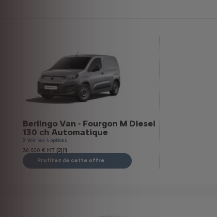
Berlingo Van - Fourgon M Diesel
130 ch Automatique
Voir les 4 options
30 500 €
HT (2)
(1)
Profitez de cette offre