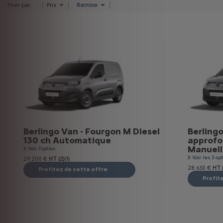
Trier par
Prix
Remise
Berlingo Van - Fourgon M Diesel
Berlingo
130 ch Automatique
approfo
Manuell
Voir l'option
Voir les 3 op
29 200 €
HT (2)
(1)
28 630 €
HT (
Profitez de cette offre
Profit